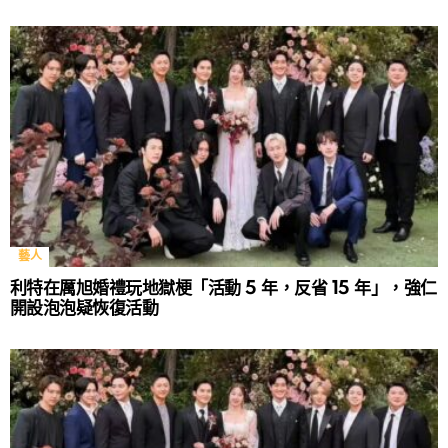
藝人
利特在厲旭婚禮玩地獄梗「活動 5 年，反省 15 年」，強仁
開設泡泡疑恢復活動