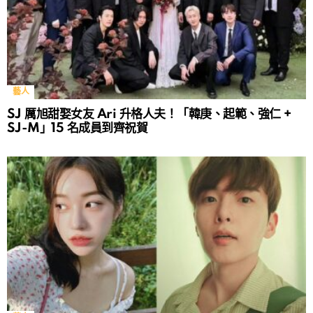
藝人
SJ 厲旭甜娶女友 Ari 升格人夫！「韓庚、起範、強仁 +
SJ-M」15 名成員到齊祝賀