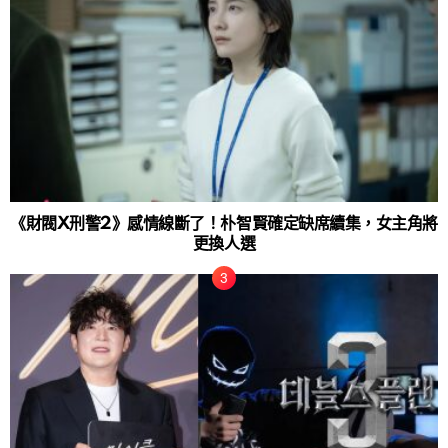
《財閥X刑警2》感情線斷了！朴智賢確定缺席續集，女主角將
更換人選