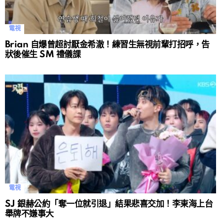
電視
Brian 自爆曾超討厭金希澈！練習生無視前輩打招呼，告
狀後催生 SM 禮儀課
電視
SJ 銀赫公約「奪一位就引退」結果悲喜交加！李東海上台
舉牌不嫌事大