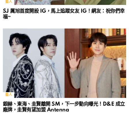
藝人
SJ 厲旭首度開設 IG，馬上追蹤女友 IG！網友：祝你們幸
福~
藝人
銀赫、東海、圭賢離開 SM，下一步動向曝光！D&E 成立
廠牌，圭賢有望加盟 Antenna