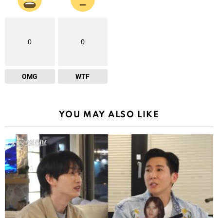
0
0
OMG
WTF
YOU MAY ALSO LIKE