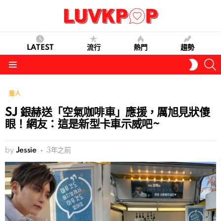
LATEST
流行
熱門
趨勢
S
SWITC
SKIN
Menu
藝人
SJ 銀赫送「空氣咖啡車」應援，厲旭見狀傻
眼！網友：這是新型卡車示威吧~
by
Jessie
3年之前