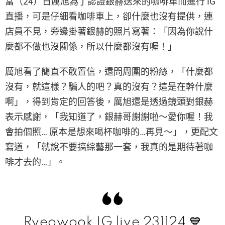
當（24）日厲旭為了認證銀赫送來的咖啡車而進行 IG
直播，可是仔細看咖啡車上，卻什麼也沒有提供，連
店員不見，旁邊掛著銀赫的照片寫著：「因為你說什
麼都不做也沒關係，所以什麼都沒有喔！」
厲旭看了簡直不敢置信，還問周圍的粉絲，「什麼都
沒有，就這樣？騙人的吧？真的沒有？這是在幹什麼
啊」，得到肯定的回答後，厲旭還是透過鏡頭對銀赫
表示感謝，「我知道了，銀赫哥謝謝啦～愛你喔！我
會拍個照… 原本是想來喝杯咖啡的…再見～」，更配文
寫道，「就說不要搞綜藝那一套，我真的是期待著咖
啡才去的…」。
Ryeowook IG live 231124 💙