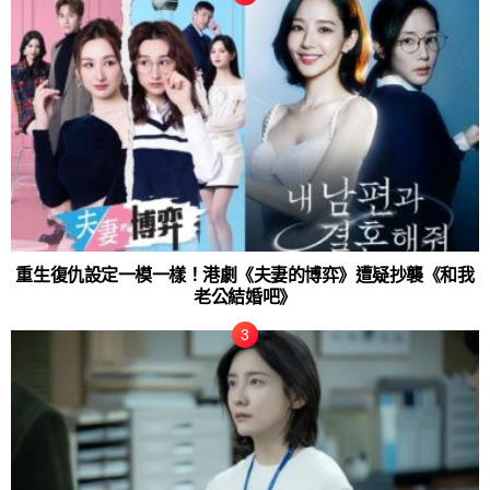
重生復仇設定一模一樣！港劇《夫妻的博弈》遭疑抄襲《和我
老公結婚吧》