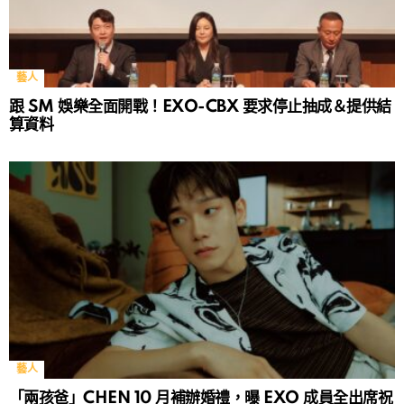
藝人
跟 SM 娛樂全面開戰！EXO-CBX 要求停止抽成＆提供結
算資料
藝人
「兩孩爸」CHEN 10 月補辦婚禮，曝 EXO 成員全出席祝