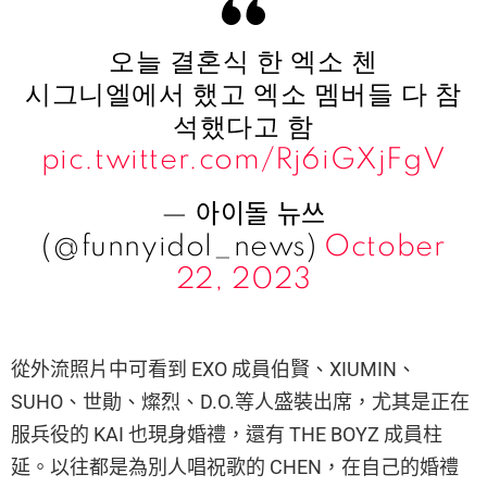
오늘 결혼식 한 엑소 첸
시그니엘에서 했고 엑소 멤버들 다 참
석했다고 함
pic.twitter.com/Rj6iGXjFgV
— 아이돌 뉴쓰
(@funnyidol_news)
October
22, 2023
從外流照片中可看到 EXO 成員伯賢、XIUMIN、
SUHO、世勛、燦烈、D.O.等人盛裝出席，尤其是正在
服兵役的 KAI 也現身婚禮，還有 THE BOYZ 成員柱
延。以往都是為別人唱祝歌的 CHEN，在自己的婚禮