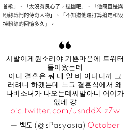
首歌」、「太沒有良心了，退團吧」、「他簡直是與
粉絲戰鬥的傳奇人物」、「不知道他還打算搶走和毀
掉粉絲的回憶多久」。
시발이게뭔소리야 기쁜마음에 트위터
들어왔는데
아니 결혼은 뭐 내 알 바 아니니까 그
러려니 하겠는데 느그 결혼식에서 왜
나비소녀가 나오는데씨발아니 어이가
없네 걍
pic.twitter.com/JsnddXIz7w
— 백도 (@sPasyasia)
October