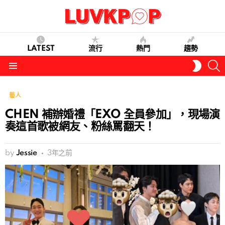
LATEST
流行
熱門
趨勢
S
SWITC
SKIN
Menu
藝人
CHEN 補辦婚禮「EXO 全員參加」，現場演
奏這首歌被網友、粉絲罵翻天！
by
Jessie
3年之前