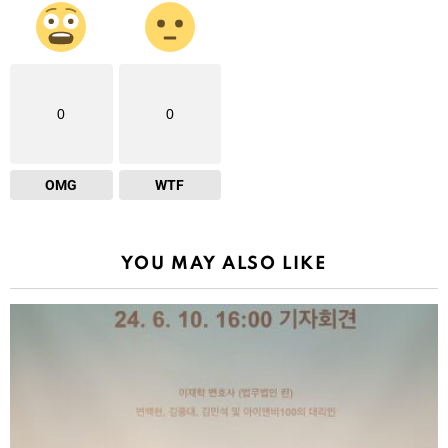
0
0
OMG
WTF
YOU MAY ALSO LIKE