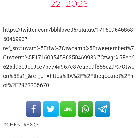
22, 2023
https://twitter.com/bbhlove05/status/171609545863
5046993?
ref_src=twsrc%5Etfw%7Ctwcamp%5Etweetembed%7
Ctwterm%5E1716095458635046993%7Ctwgr%5Eeb6
626d93c9ec9ce7b774a967e87eaed9f855c29%7Ctwc
on%5Es1_&ref_url=https%3A%2F%2Ftheqoo.net%2Fh
ot%2F2973305670
CHEN
EXO