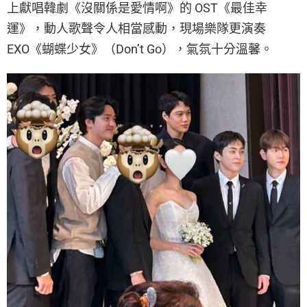
上獻唱韓劇《沒關係是愛情啊》的 OST《最佳幸
運》，動人歌聲令人相當感動，現場樂隊更演奏
EXO《蝴蝶少女》（Don’t Go），氣氛十分溫馨。