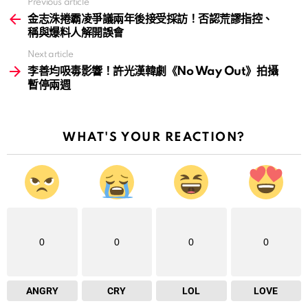
Previous article
See
more
金志洙捲霸凌爭議兩年後接受採訪！否認荒謬指控、
稱與爆料人解開誤會
Next article
李善均吸毒影響！許光漢韓劇《No Way Out》拍攝
暫停兩週
WHAT'S YOUR REACTION?
0
0
0
0
ANGRY
CRY
LOL
LOVE