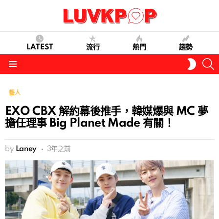
LATEST
流行
熱門
趨勢
S
SWITC
SKIN
Menu
藝人
EXO CBX 解約幕後推手，韓媒爆與 MC 夢
擔任理事 Big Planet Made 有關！
by
Laney
3年之前