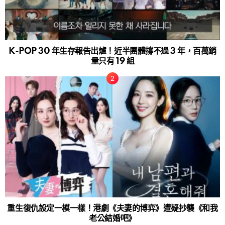
K-POP 30 年生存報告出爐！近半團體撐不過 3 年，百萬銷
量只有 19 組
重生復仇設定一模一樣！港劇《夫妻的博弈》遭疑抄襲《和我
老公結婚吧》