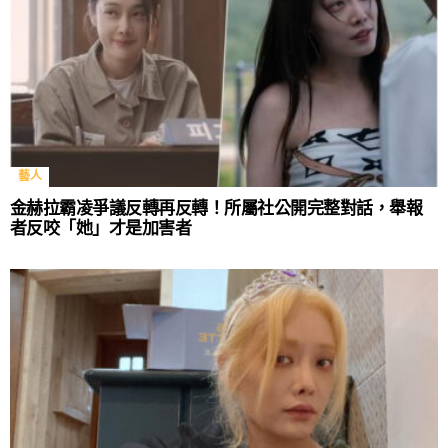
藝人
金赫拉霸凌爭議反轉再反轉！所屬社公開完整對話，舉報
者反咬「她」才是加害者