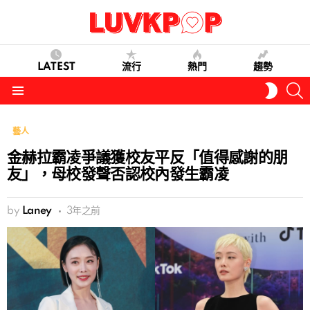
LATEST
流行
熱門
趨勢
S
SWITC
SKIN
Menu
藝人
金赫拉霸凌爭議獲校友平反「值得感謝的朋
友」，母校發聲否認校內發生霸凌
by
Laney
3年之前