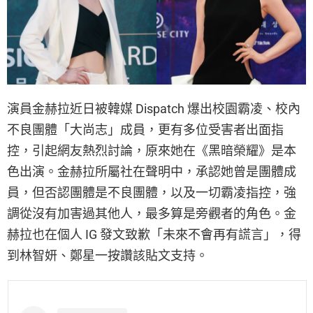
演員金赫拉近日被韓媒 Dispatch 爆出校園霸凌、校內
不良團體「大尚志」成員，更有多位受害者出面指
控，引起網友熱烈討論，原來她在《黑暗榮耀》是本
色出演。金赫拉所屬社在聲明中，承認她曾是團體成
員，但否認團體是不良團體，以及一切霸凌指控，強
調從沒有加害過其他人，最多算是旁觀者的角色。金
赫拉也在個人 IG 發文致歉「未來不會再有謊言」，得
到林智妍、鄭星一按讚該貼文支持。