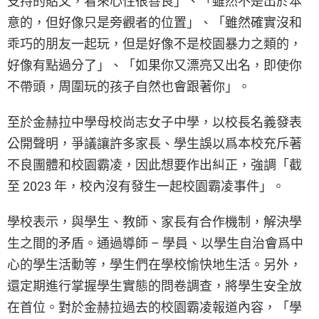
支持的貼文，看來心性很善良」、「雖然不是出於本
意的，但好像只是旁觀者的位置」、「雖然確實沒和
乖巧的朋友一起玩，但是好像不是校園暴力之類的，
好像有點過分了」、「如果你又漂亮又出名，即使你
不帶頭，周圍玩的孩子自然也會跟著你」。
至於金赫拉中學母校尚志女子中學，以校長名義發表
公開聲明，爭議讓許多家長、學生誤以爲本校充斥著
不良團體和校園霸凌，因此想要作出糾正，強調「截
至 2023 年，校內沒有發生一起校園霸凌事件」。
學校表示，與學生、教師、家長有合作機制，解決學
生之間的矛盾。通過導師 – 學員、以學生自治會爲中
心的學生活動等，學生們在學校愉快地生活。另外，
還定期進行掌握學生實態的問卷調查，將學生安全放
在首位。對於金赫拉過去的校園霸凌報道內容，「學