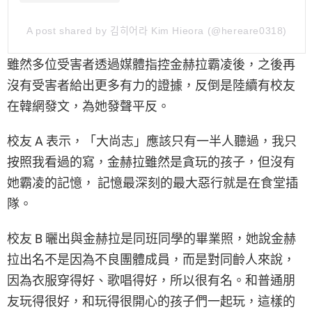
A post shared by 김히어라 Kim Hieora (@hereare0318)
雖然多位受害者透過媒體指控金赫拉霸凌後，之後再
沒有受害者給出更多有力的證據，反倒是陸續有校友
在韓網發文，為她發聲平反。
校友 A 表示，「大尚志」應該只有一半人聽過，我只
按照我看過的寫，金赫拉雖然是貪玩的孩子，但沒有
她霸凌的記憶， 記憶最深刻的最大惡行就是在食堂插
隊。
校友 B 曬出與金赫拉是同班同學的畢業照，她說金赫
拉出名不是因為不良團體成員，而是對同齡人來說，
因為衣服穿得好、歌唱得好，所以很有名。和普通朋
友玩得很好，和玩得很開心的孩子們一起玩，這樣的