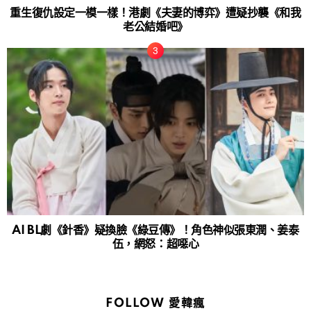
重生復仇設定一模一樣！港劇《夫妻的博弈》遭疑抄襲《和我
老公結婚吧》
AI BL劇《針香》疑換臉《綠豆傳》！角色神似張東潤、姜泰
伍，網怒：超噁心
FOLLOW 愛韓瘋