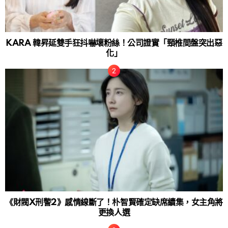
KARA 韓昇延雙手狂抖嚇壞粉絲！公司證實「頸椎間盤突出惡
化」
《財閥X刑警2》感情線斷了！朴智賢確定缺席續集，女主角將
更換人選