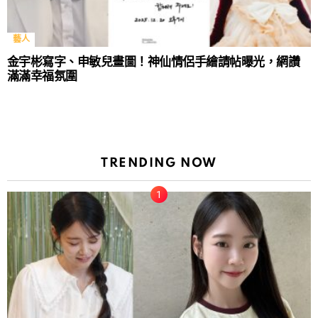
藝人
金宇彬寫字、申敏兒畫圖！神仙情侶手繪請帖曝光，網讚
滿滿幸福氛圍
TRENDING NOW