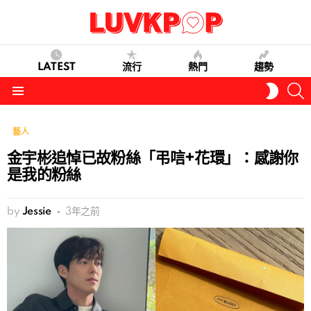
LATEST
流行
熱門
趨勢
S
SWITC
SKIN
Menu
藝人
金宇彬追悼已故粉絲「弔唁+花環」：感謝你
是我的粉絲
by
Jessie
3年之前