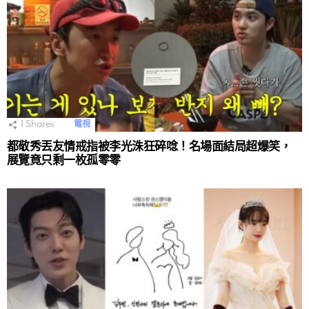
1
Shares
電視
都敬秀丟友情戒指被李光洙狂碎唸！名場面結局超爆笑，
展覽竟只剩一枚孤零零