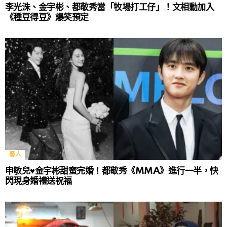
李光洙、金宇彬、都敬秀當「牧場打工仔」！文相勳加入
《種豆得豆》爆笑預定
藝人
申敏兒♥金宇彬甜蜜完婚！都敬秀《MMA》進行一半，快
閃現身婚禮送祝福