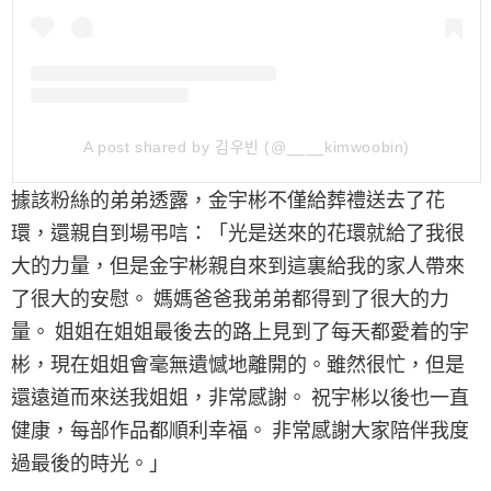
A post shared by 김우빈 (@____kimwoobin)
據該粉絲的弟弟透露，金宇彬不僅給葬禮送去了花
環，還親自到場弔唁：「光是送來的花環就給了我很
大的力量，但是金宇彬親自來到這裏給我的家人帶來
了很大的安慰。 媽媽爸爸我弟弟都得到了很大的力
量。 姐姐在姐姐最後去的路上見到了每天都愛着的宇
彬，現在姐姐會毫無遺憾地離開的。雖然很忙，但是
還遠道而來送我姐姐，非常感謝。 祝宇彬以後也一直
健康，每部作品都順利幸福。 非常感謝大家陪伴我度
過最後的時光。」