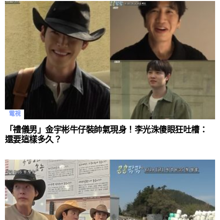
電視
「禮儀男」金宇彬牛仔裝帥氣現身！李光洙傻眼狂吐槽：
還要這樣多久？