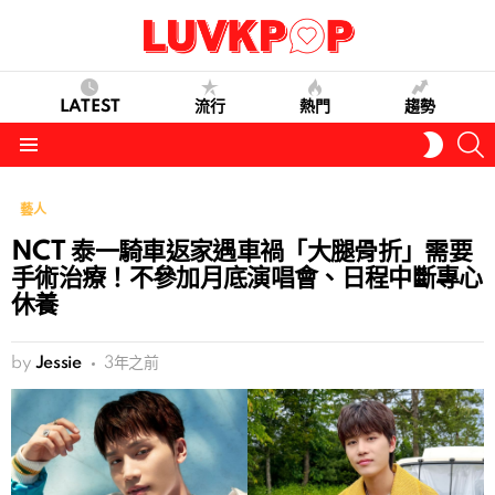
LATEST
流行
熱門
趨勢
S
SWITC
SKIN
Menu
藝人
NCT 泰一騎車返家遇車禍「大腿骨折」需要
手術治療！不參加月底演唱會、日程中斷專心
休養
by
Jessie
3年之前