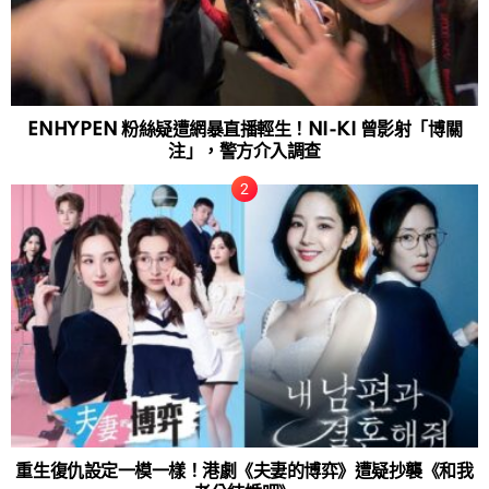
ENHYPEN 粉絲疑遭網暴直播輕生！NI-KI 曾影射「博關
注」，警方介入調查
重生復仇設定一模一樣！港劇《夫妻的博弈》遭疑抄襲《和我