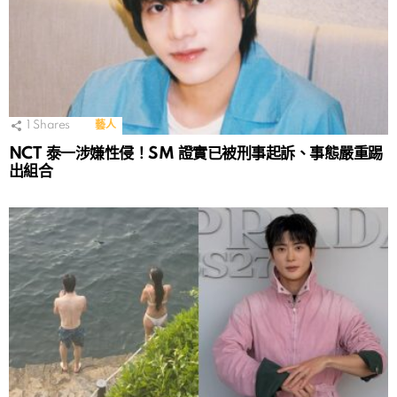
1
Shares
藝人
NCT 泰一涉嫌性侵！SM 證實已被刑事起訴、事態嚴重踢
出組合