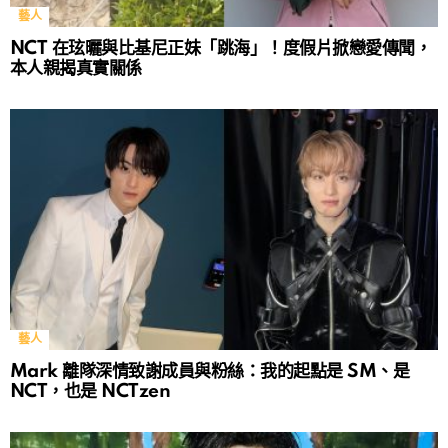
藝人
NCT 在玹曬與比基尼正妹「跳海」！度假片掀戀愛傳聞，
本人親揭真實關係
藝人
Mark 離隊深情致謝成員與粉絲：我的起點是 SM、是
NCT，也是 NCTzen