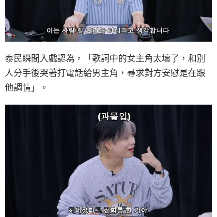
泰民瞬間入戲認為，「歌詞中的女主角太壞了，和別
人分手後哭著打電話給男主角，尋求對方安慰是在跟
他調情」。