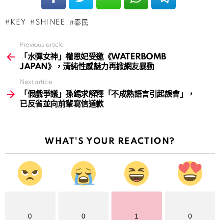
KEY
SHINEE
泰民
Previous article
See
more
「水彈女神」權恩妃受邀《WATERBOMB
JAPAN》，清純性感魅力再掀網友暴動
Next article
「假戲爭議」孫錫求解釋「不成熟語言引起誤會」，
已反省並向前輩寫信道歉
WHAT'S YOUR REACTION?
0
0
1
0