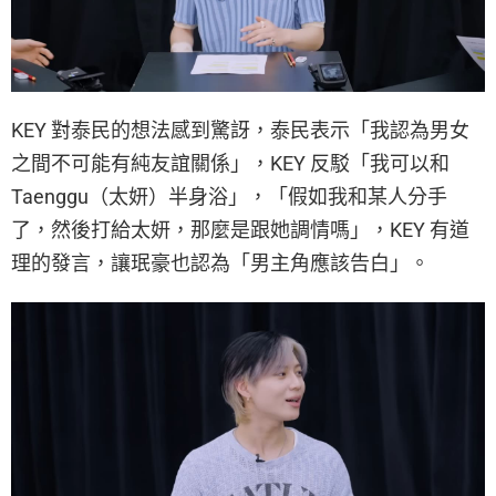
KEY 對泰民的想法感到驚訝，泰民表示「我認為男女
之間不可能有純友誼關係」，KEY 反駁「我可以和
Taenggu（太妍）半身浴」，「假如我和某人分手
了，然後打給太妍，那麼是跟她調情嗎」，KEY 有道
理的發言，讓珉豪也認為「男主角應該告白」。