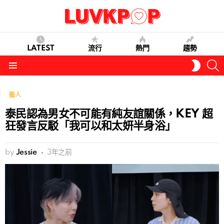
LATEST
流行
熱門
趨勢
S
SWITC
SKIN
Menu
藝人
泰民認為男女不可能有純友誼關係，KEY 超
狂發言反駁「我可以和太妍半身浴」
by
Jessie
3年之前