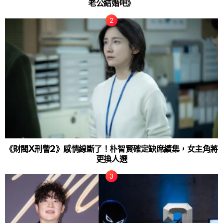
老公結婚吧》
《財閥X刑警2》感情線斷了！朴智賢確定缺席續集，女主角將
更換人選