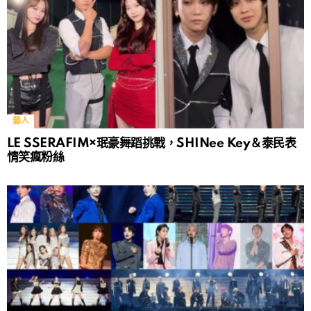
藝人
LE SSERAFIM×珉豪舞蹈挑戰，SHINee Key＆泰民表
情笑瘋粉絲