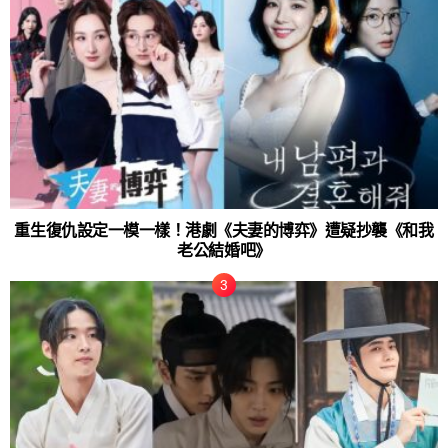
重生復仇設定一模一樣！港劇《夫妻的博弈》遭疑抄襲《和我
老公結婚吧》