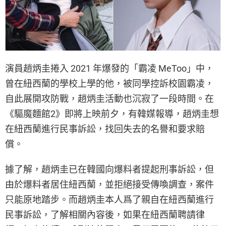
演員趙炳圭捲入 2021 年爆發的「霸凌 MeToo」中，
曾在紐西蘭的學校上學的他，被同學控訴校園霸凌，
自此展開攻防戰，趙炳圭活動也沉寂了一段時間。在
《驅魔麵館2》即將上映前夕，有韓媒報導，趙炳圭想
在紐西蘭進行民事訴訟，找回失去的名譽和要求賠
償。
據了解，趙炳圭已在韓國向爆料者提起刑事訴訟，但
由於爆料者居住紐西蘭，並拒絕接受傳喚調查，案件
只能原地踏步。而趙炳圭本人爲了親自在紐西蘭進行
民事訴訟，了解相關內容後，如果在紐西蘭聘請律