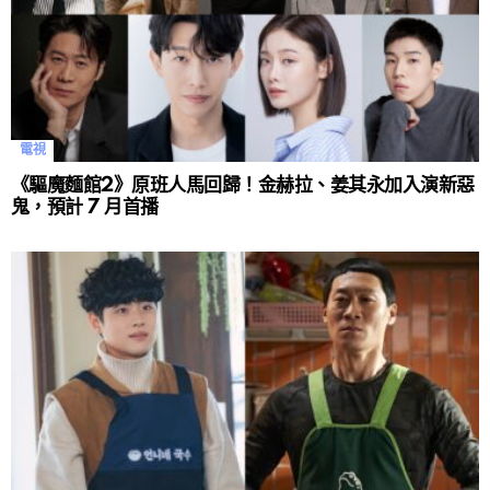
電視
《驅魔麵館2》原班人馬回歸！金赫拉、姜其永加入演新惡
鬼，預計 7 月首播