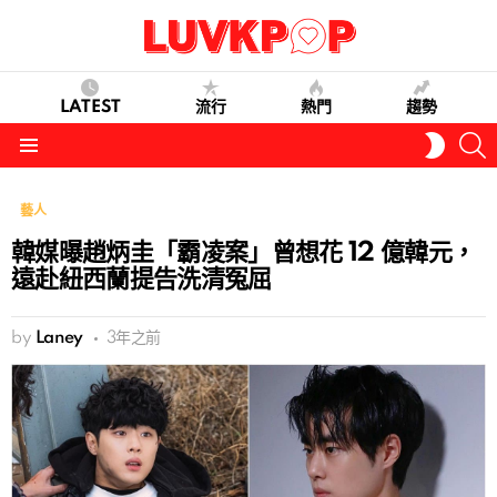
LATEST
流行
熱門
趨勢
S
SWITC
SKIN
Menu
藝人
韓媒曝趙炳圭「霸凌案」曾想花 12 億韓元，
遠赴紐西蘭提告洗清冤屈
by
Laney
3年之前