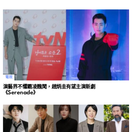
電視
演藝界不懼霸凌醜聞，趙炳圭有望主演新劇
《Serenade》