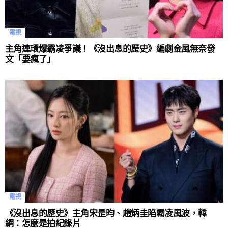
電視
主角連環爆霸凌爭議！《沒出息的歷史》編劇金風無奈發
文「要瘋了」
電視
《沒出息的歷史》主角宋昰昀、趙炳圭陷霸凌風波，韓
網：怎麼是拍紀錄片