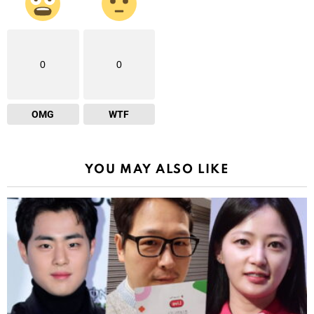
0
0
OMG
WTF
YOU MAY ALSO LIKE