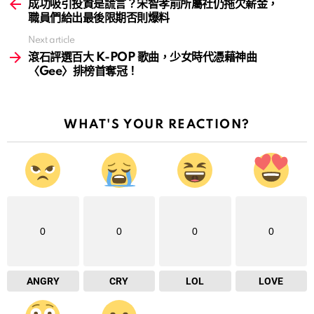
more
成功吸引投資是謊言？宋智孝前所屬社仍拖欠薪金，
職員們給出最後限期否則爆料
Next article
滾石評選百大 K-POP 歌曲，少女時代憑藉神曲
〈Gee〉排榜首奪冠！
WHAT'S YOUR REACTION?
0
0
0
0
ANGRY
CRY
LOL
LOVE