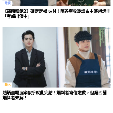
電視
《驅魔麵館2》確定定檔 tvN！陳善奎收邀請＆主演趙炳圭
「考慮出演中」
藝人
趙炳圭霸凌案似乎就此完結！爆料者寫信道歉，但紐西蘭
爆料者未解！