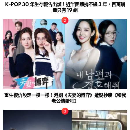
K-POP 30 年生存報告出爐！近半團體撐不過 3 年，百萬銷
量只有 19 組
重生復仇設定一模一樣！港劇《夫妻的博弈》遭疑抄襲《和我
老公結婚吧》