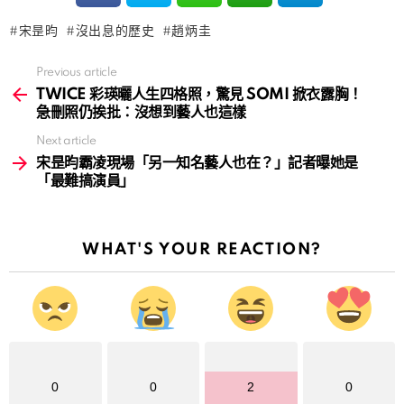
宋昰昀
沒出息的歷史
趙炳圭
Previous article
See
more
TWICE 彩瑛曬人生四格照，驚見 SOMI 掀衣露胸！
急刪照仍挨批：沒想到藝人也這樣
Next article
宋昰昀霸凌現場「另一知名藝人也在？」記者曝她是
「最難搞演員」
WHAT'S YOUR REACTION?
0
0
2
0