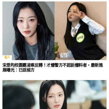
藝人
宋昰昀校園霸凌案反轉！才爆警方不起訴爆料者，最新進
展曝光：已送檢方