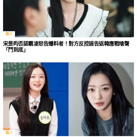
藝人
宋昰昀否認霸凌怒告爆料者！對方反控誣告返韓應戰嗆聲
「鬥到底」
藝人