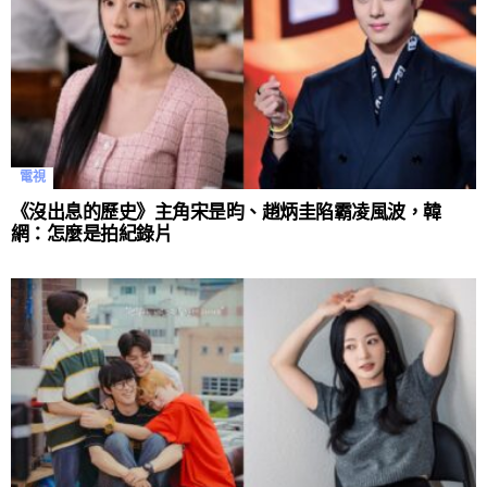
電視
《沒出息的歷史》主角宋昰昀、趙炳圭陷霸凌風波，韓
網：怎麼是拍紀錄片