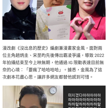
漫改劇《沒出息的歷史》編劇兼漫畫家金風，面對兩
位主角趙炳圭、宋昰昀先後傳出霸凌爭議，導致 2022
年拍攝結束至今上映無期，他通過 IG 限動表達目前無
奈的心境：「要瘋了哈哈哈哈」。據悉，金風為了這
次劇本花盡心思，讓許多網友都替他感到可惜。