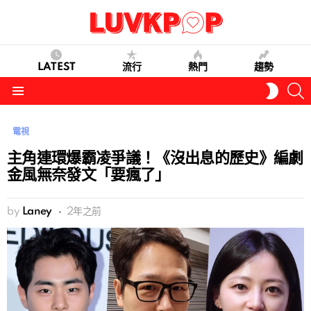
LATEST
流行
熱門
趨勢
S
SWITC
SKIN
Menu
電視
主角連環爆霸凌爭議！《沒出息的歷史》編劇
金風無奈發文「要瘋了」
by
Laney
2年之前