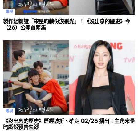
電視
製作組親證「宋昰昀戲份沒刪光」！《沒出息的歷史》今
（26）公開首兩集
電視
《沒出息的歷史》歷經波折、確定 02/26 播出！主角宋昰
昀戲份預告失蹤