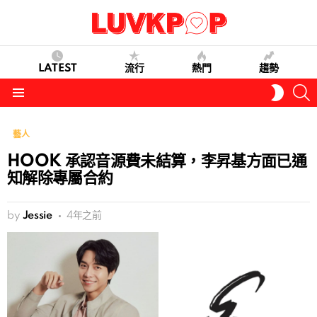
LATEST
流行
熱門
趨勢
S
SWITC
SKIN
Menu
藝人
HOOK 承認音源費未結算，李昇基方面已通
知解除專屬合約
by
Jessie
4年之前