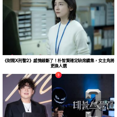
《財閥X刑警2》感情線斷了！朴智賢確定缺席續集，女主角將
更換人選