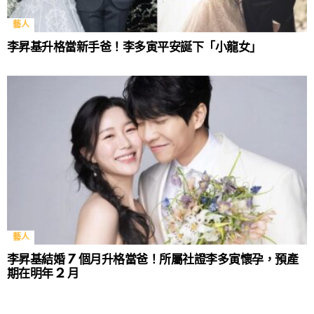
藝人
李昇基升格當新手爸！李多寅平安誕下「小龍女」
藝人
李昇基結婚 7 個月升格當爸！所屬社證李多寅懷孕，預產
期在明年 2 月