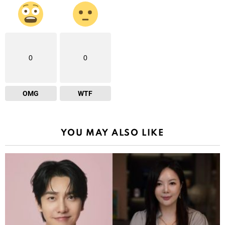
0
0
OMG
WTF
YOU MAY ALSO LIKE