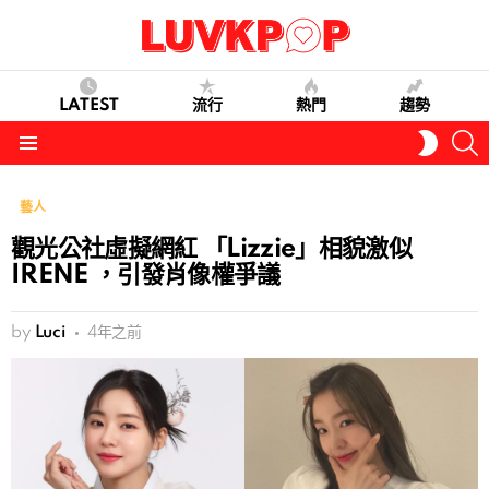
LATEST
流行
熱門
趨勢
S
SWITC
SKIN
Menu
藝人
觀光公社虛擬網紅 「Lizzie」相貌激似
IRENE ，引發肖像權爭議
by
Luci
4年之前