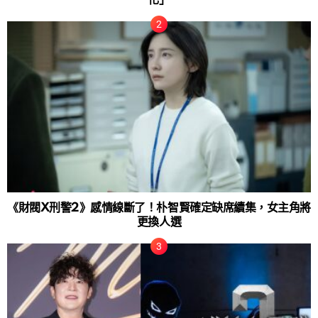
《財閥X刑警2》感情線斷了！朴智賢確定缺席續集，女主角將
更換人選