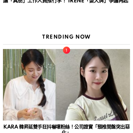
讓「真朋」工作人員推行李！ IRENE「耍大牌」爭議再起
TRENDING NOW
KARA 韓昇延雙手狂抖嚇壞粉絲！公司證實「頸椎間盤突出惡
化」