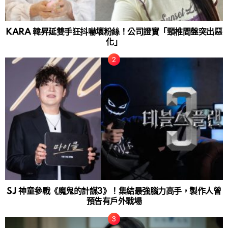
KARA 韓昇延雙手狂抖嚇壞粉絲！公司證實「頸椎間盤突出惡
化」
SJ 神童參戰《魔鬼的計謀3》！集結最強腦力高手，製作人曾
預告有戶外戰場