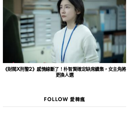
《財閥X刑警2》感情線斷了！朴智賢確定缺席續集，女主角將
更換人選
FOLLOW 愛韓瘋