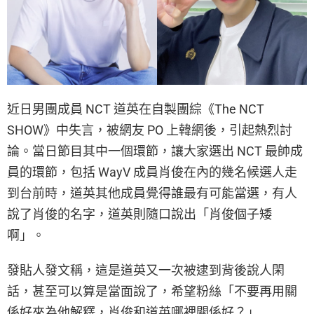
近日男團成員 NCT 道英在自製團綜《The NCT
SHOW》中失言，被網友 PO 上韓網後，引起熱烈討
論。當日節目其中一個環節，讓大家選出 NCT 最帥成
員的環節，包括 WayV 成員肖俊在內的幾名候選人走
到台前時，道英其他成員覺得誰最有可能當選，有人
說了肖俊的名字，道英則隨口說出「肖俊個子矮
啊」。
發貼人發文稱，這是道英又一次被逮到背後說人閑
話，甚至可以算是當面說了，希望粉絲「不要再用關
係好來為他解釋，肖俊和道英哪裡關係好？」