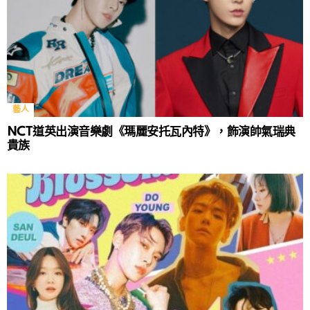
藝人
NCT道英出演音樂劇《瑪麗安托瓦內特》，飾演帥氣瑞典
貴族