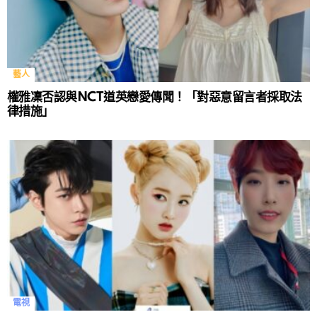
藝人
權雅凜否認與NCT道英戀愛傳聞！「對惡意留言者採取法
律措施」
電視