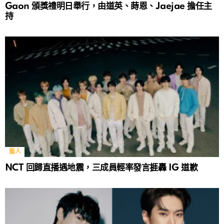
Gaon 頒獎禮明日舉行，由道英、蒔恩、Jaejae 擔任主
持
藝人
NCT 回歸直播遇地震，三成員輕率發言捱轟 IG 道歉