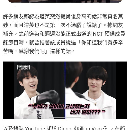
許多網友都認為道英突然提肖俊身高的話非常莫名其
妙，而且道英也不是第一次不過腦子說話了。據網友
補充，之前道英和遲遲沒能正式出道的 NCT 預備成員
錄節目時，就曾指著該成員說過「你知道我們有多辛
苦嗎，感謝我們吧」這樣的話。
以及錄製 YouTube 頻道 Dingo《Killing Voice》，在節