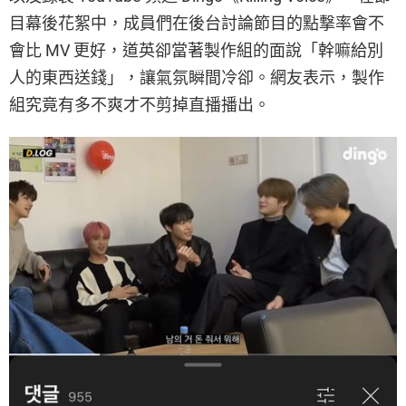
目幕後花絮中，成員們在後台討論節目的點撃率會不
會比 MV 更好，道英卻當著製作組的面說「幹嘛給別
人的東西送錢」，讓氣氛瞬間冷卻。網友表示，製作
組究竟有多不爽才不剪掉直播播出。