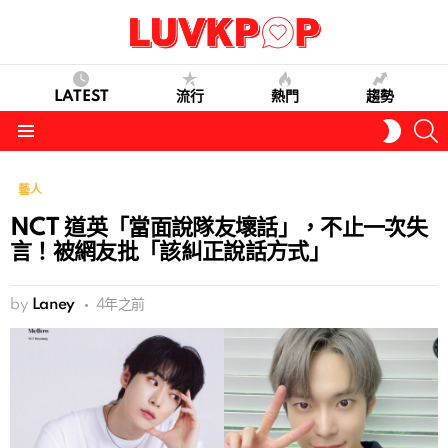
LATEST
流行
熱門
趨勢
S
SWITC
SKIN
Menu
藝人
NCT 道英「當面說隊友壞話」，不止一次失
言！被網友批「該糾正說話方式」
by
Laney
4年之前