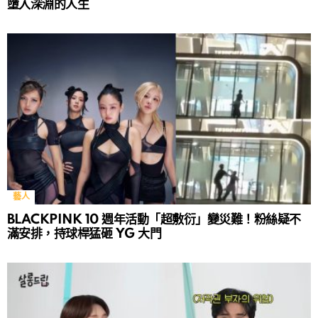
墮入深淵的人生
藝人
BLACKPINK 10 週年活動「超敷衍」變災難！粉絲疑不
滿安排，持球桿猛砸 YG 大門