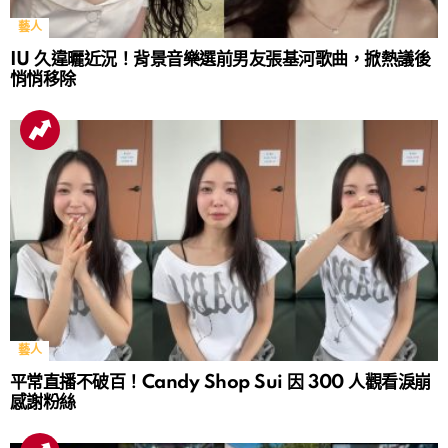
藝人
IU 久違曬近況！背景音樂選前男友張基河歌曲，掀熱議後
悄悄移除
藝人
平常直播不破百！Candy Shop Sui 因 300 人觀看淚崩
感謝粉絲