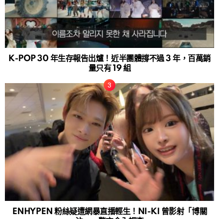
K-POP 30 年生存報告出爐！近半團體撐不過 3 年，百萬銷
量只有 19 組
ENHYPEN 粉絲疑遭網暴直播輕生！NI-KI 曾影射「博關