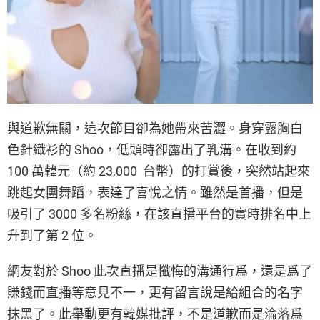
與道歉無關，這次節目卻為她帶來苦澀。身穿露胸白
色針織衫的 Shoo，低頭時卻露出了乳溝。在收到約
100 萬韓元（約 23,000 台幣）的打賞後，突然站起來
跳起女團舞蹈，表達了喜悅之情。雖然是首播，但是
吸引了 3000 多名粉絲，在該直播平台的實時排名中上
升到了第 2 位。
網友對於 Shoo 此次直播是懺悔的溝通行爲，還是爲了
賺錢而直播等意見不一，更有留言說是給組合的名字
抹黑了。此舉動更有韓媒批評，不是道歉而是淪落爲