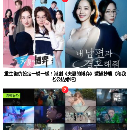
重生復仇設定一模一樣！港劇《夫妻的博弈》遭疑抄襲《和我
老公結婚吧》