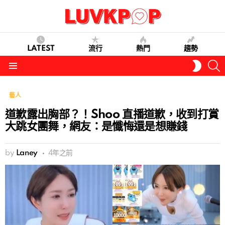
LATEST
流行
熱門
趨勢
S
SWITC
SKIN
Menu
藝人
道歉露出胸部？！Shoo 直播道歉，收到打賞
大跳女團舞，網友：是懺悔還是想賺錢
by
Laney
4年之前