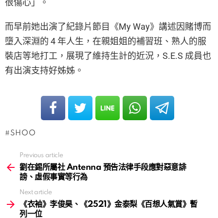
很傷心」。
而早前她出演了紀錄片節目《My Way》講述因賭博而
墮入深淵的 4 年人生，在親姐姐的補習班、熟人的服
裝店等地打工，展現了維持生計的近況，S.E.S 成員也
有出演支持好姊姊。
SHOO
Previous article
See
more
劉在錫所屬社 Antenna 預告法律手段應對惡意誹
謗、虛假事實等行為
Next article
《衣袖》李俊昊、《2521》金泰梨《百想人氣賞》暫
列一位