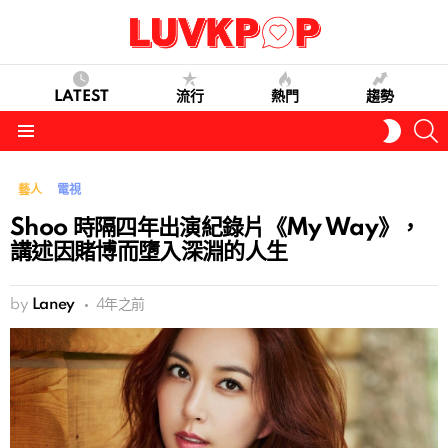
LATEST
流行
熱門
趨勢
S
SWITC
SKIN
Menu
藝人
電視
Shoo 時隔四年出演紀錄片《My Way》，
講述因賭博而墮入深淵的人生
by
Laney
4年之前