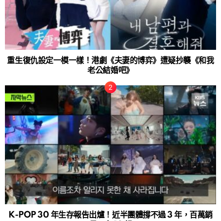
重生復仇設定一模一樣！港劇《夫妻的博弈》遭疑抄襲《和我
老公結婚吧》
K-POP 30 年生存報告出爐！近半團體撐不過 3 年，百萬銷