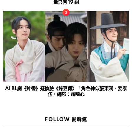
量只有 19 組
AI BL劇《針香》疑換臉《綠豆傳》！角色神似張東潤、姜泰
伍，網怒：超噁心
FOLLOW 愛韓瘋