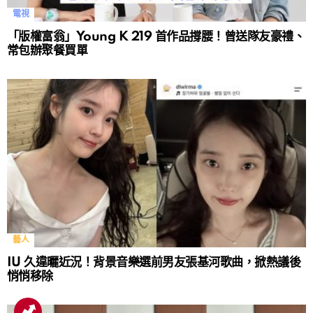
電視
「版權富翁」Young K 219 首作品撐腰！曾送隊友豪禮、
常包辦聚餐買單
藝人
IU 久違曬近況！背景音樂選前男友張基河歌曲，掀熱議後
悄悄移除