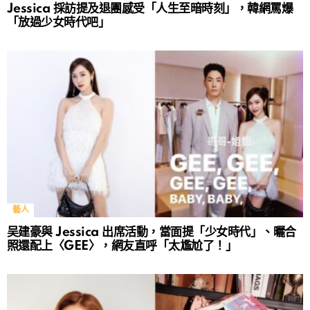
Jessica 採訪提及退團感受「人生至暗時刻」，韓網罵爆
「放過少女時代吧」
藝人
吴建豪與 Jessica 出席活動，當面提「少女時代」、曬合
照還配上〈GEE〉，網友直呼「太尷尬了！」