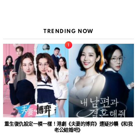
TRENDING NOW
重生復仇設定一模一樣！港劇《夫妻的博弈》遭疑抄襲《和我
老公結婚吧》