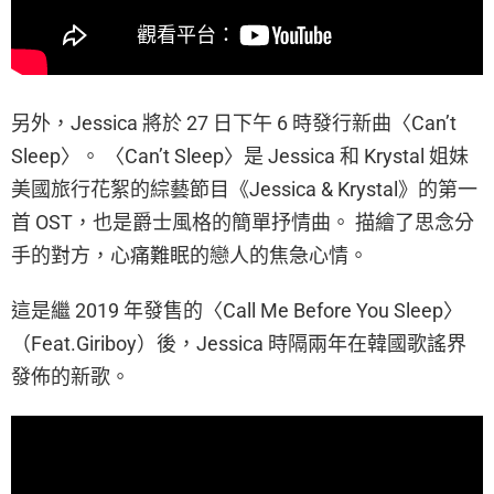
另外，Jessica 將於 27 日下午 6 時發行新曲〈Can’t
Sleep〉。 〈Can’t Sleep〉是 Jessica 和 Krystal 姐妹
美國旅行花絮的綜藝節目《Jessica & Krystal》的第一
首 OST，也是爵士風格的簡單抒情曲。 描繪了思念分
手的對方，心痛難眠的戀人的焦急心情。
這是繼 2019 年發售的〈Call Me Before You Sleep〉
（Feat.Giriboy）後，Jessica 時隔兩年在韓國歌謠界
發佈的新歌。