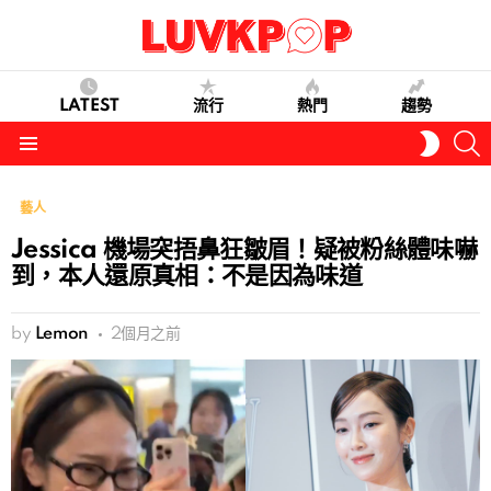
LATEST
流行
熱門
趨勢
S
SWITC
SKIN
Menu
藝人
Jessica 機場突捂鼻狂皺眉！疑被粉絲體味嚇
到，本人還原真相：不是因為味道
by
Lemon
2個月之前