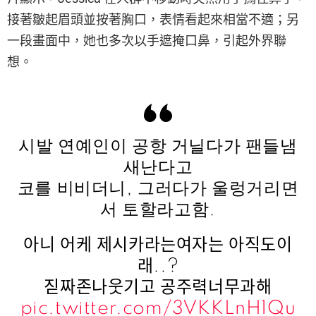
接著皺起眉頭並按著胸口，表情看起來相當不適；另
一段畫面中，她也多次以手遮掩口鼻，引起外界聯
想。
시발 연예인이 공항 거닐다가 팬들냄
새난다고
코를 비비더니, 그러다가 울렁거리면
서 토할라고함.
아니 어케 제시카라는여자는 아직도이
래..?
짇짜존나웃기고 공주력너무과해
pic.twitter.com/3VKKLnH1Qu