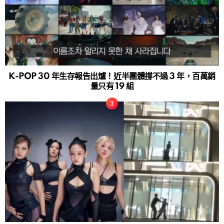
K-POP 30 年生存報告出爐！近半團體撐不過 3 年，百萬銷
量只有 19 組