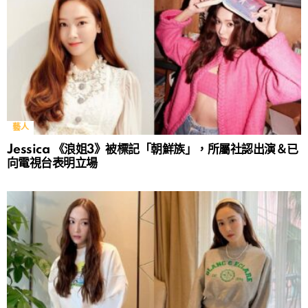
藝人
Jessica 《浪姐3》被標記「朝鮮族」，所屬社認出演＆已
向電視台表明立場