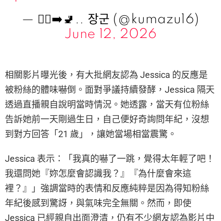
— 🚶‍♀️‍➡️🚽.. 장군 (@kumazu16)
June 12, 2026
相關影片曝光後，有大批網友認為 Jessica 的反應是
被粉絲的體味嚇倒。面對爭議持續發酵，Jessica 隔天
透過直播親自說明當時情況。她透露，當天有位粉絲
告訴她前一天剛過生日，自己便好奇詢問年紀，沒想
到對方回答「21 歲」，讓她當場相當震驚。
Jessica 表示：「我真的嚇了一跳，覺得太年輕了吧！
我還問她『妳怎麼會認識我？』『為什麼會來這
裡？』」強調當時的表情和反應純粹是因為得知粉絲
年紀後感到驚訝，與氣味完全無關。然而，即使
Jessica 已經親自出面澄清，仍有不少網友認為影片中