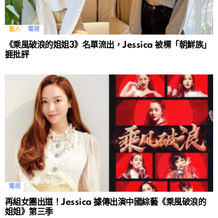
藝人
電視
《乘風破浪的姐姐3》名單流出，Jessica 被標「朝鮮族」
捱批評
電視
再組女團出道！Jessica 據傳出演中國綜藝《乘風破浪的
姐姐》第三季