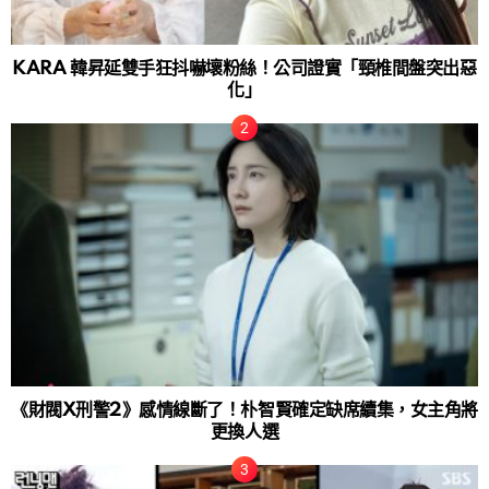
KARA 韓昇延雙手狂抖嚇壞粉絲！公司證實「頸椎間盤突出惡
化」
《財閥X刑警2》感情線斷了！朴智賢確定缺席續集，女主角將
更換人選