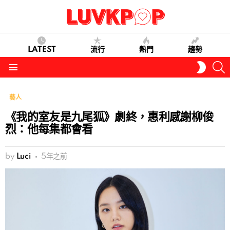
LATEST
流行
熱門
趨勢
S
SWITC
SKIN
Menu
藝人
《我的室友是九尾狐》劇終，惠利感謝柳俊
烈：他每集都會看
by
Luci
5年之前