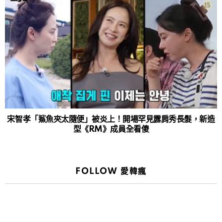
宋智孝「鯊魚夾太隨便」被炎上！開場罕見露肩秀長髮，新造
型《RM》成員全看傻
FOLLOW 愛韓瘋