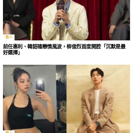
藝人
前任惠利、韓韶禧戀情風波，柳俊烈首度開腔「沉默是最
好選擇」