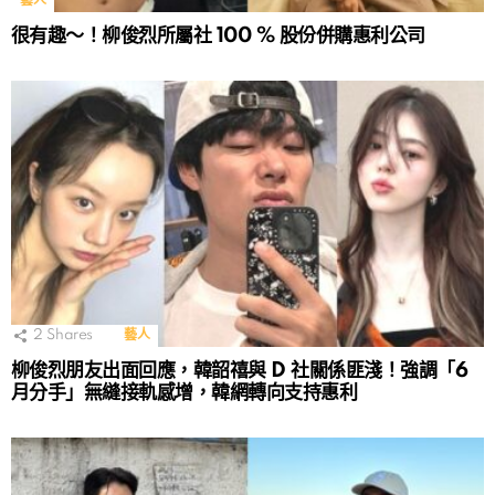
藝人
很有趣～！柳俊烈所屬社 100 % 股份併購惠利公司
2
Shares
藝人
柳俊烈朋友出面回應，韓韶禧與 D 社關係匪淺！強調「6
月分手」無縫接軌感增，韓網轉向支持惠利