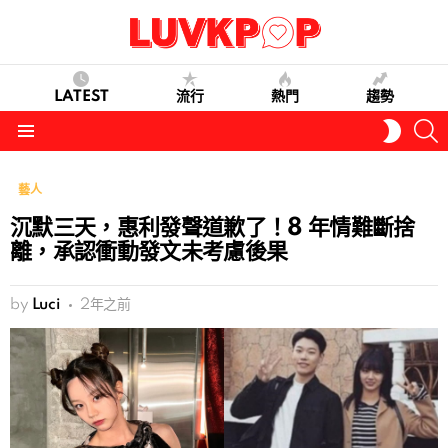
LATEST
流行
熱門
趨勢
S
SWITC
SKIN
Menu
藝人
沉默三天，惠利發聲道歉了！8 年情難斷捨
離，承認衝動發文未考慮後果
by
Luci
2年之前