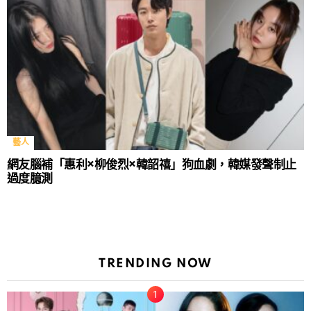
藝人
網友腦補「惠利×柳俊烈×韓韶禧」狗血劇，韓媒發聲制止
過度臆測
TRENDING NOW