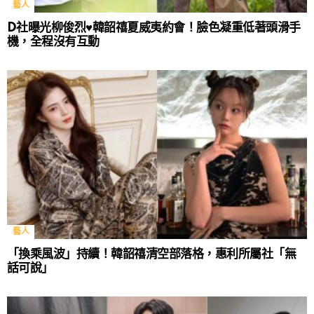
藝人
D社曝光柳俊烈♥韓韶禧夏威夷約會！臉色凝重低著頭滑手
機，全程沒有互動
藝人
「換乘風波」持續！韓韶禧清空部落格，惠利所屬社「無
話可說」