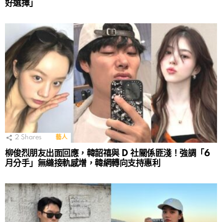
好選擇」
2
Shares
藝人
柳俊烈朋友出面回應，韓韶禧與 D 社關係匪淺！強調「6
月分手」無縫接軌感增，韓網轉向支持惠利