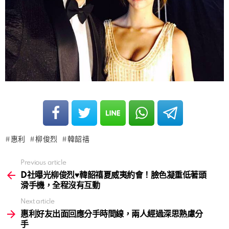
惠利
柳俊烈
韓韶禧
Previous article
See
more
D社曝光柳俊烈♥韓韶禧夏威夷約會！臉色凝重低著頭
滑手機，全程沒有互動
Next article
惠利好友出面回應分手時間線，兩人經過深思熟慮分
手