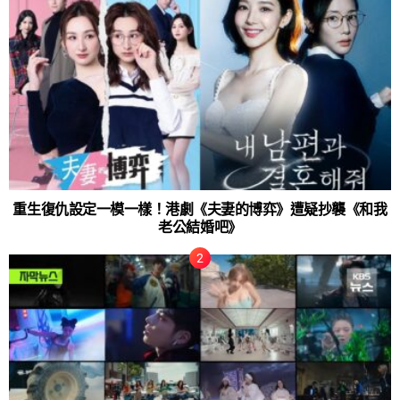
重生復仇設定一模一樣！港劇《夫妻的博弈》遭疑抄襲《和我
老公結婚吧》