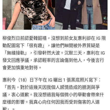
柳俊烈日前認愛韓韶禧，沒想到前女友惠利卻在 IG 限
動配圖寫下「很有趣」，讓他們瞬間被外界質疑是
「無縫接軌」，引發軒然大波。沉默三天，惠利在 IG
發文回應爭議，承認輕率的言論傷到他人，今後言行
會更加慎重地對待。
惠利今（18）日下午在 IG 曬出 1 張黑底照片寫下：
「首先，對於這幾天因我個人感情造成的臆測與爭
議，衷心道歉。我沒想過我每個微小的舉動會帶來什
麼樣的影響。我真心向任何因我而受到傷害的人道
歉」。