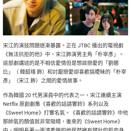
宋江的演技問題逐漸暴露。正在 JTBC 播出的電視劇
《無法抗拒的他》中，宋江飾演男主角「朴宰彥」。
這部劇講述的是不相信愛情但是想談戀愛的「劉娜
比」（ 韓韶禧 飾）和討厭戀愛卻喜歡搞曖昧的「朴宰
彥」（宋江 飾）之間的愛情故事。
作為韓國 20 代男演員中的代表之一，宋江連續主演
Netflix 原創劇集《喜歡的話請響鈴》系列以及
《Sweet Home》打響名氣。《喜歡的話請響鈴》中他
那帥氣的顏值就非常吸睛，後來的《Sweet Home》
中，明明長著一張清秀臉的他居然擁有健壯的肌肉身