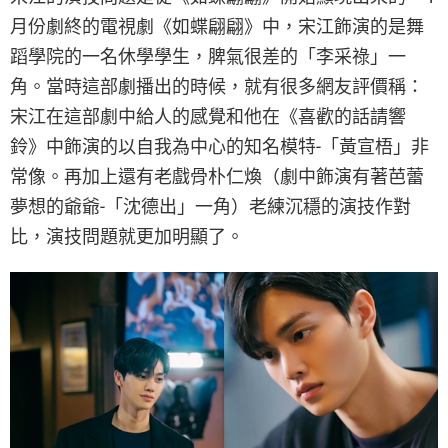
月份劇終的電視劇《如蝶翩翩》中，宋江飾演的是舞
蹈學院的一名休學學生，脾氣很差的「李采祿」一
角。當時這部劇播出的時候，就有很多網友評價稱：
宋江在這部劇中給人的感覺和他在《喜歡的話請響
鈴》中飾演的以自我為中心的知名模特-「黃宣梧」非
常像。再加上還有老戲骨朴仁煥（劇中飾演有著芭蕾
夢想的爺爺-「沈德出」一角）老練沉穩的演技作對
比，演技問題就更加明顯了。