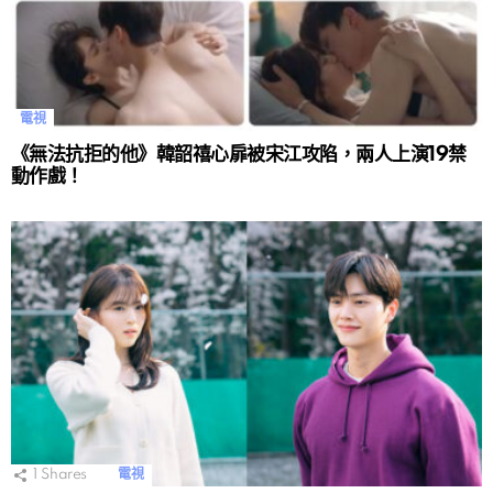
電視
《無法抗拒的他》韓韶禧心扉被宋江攻陷，兩人上演19禁
動作戲！
1
Shares
電視