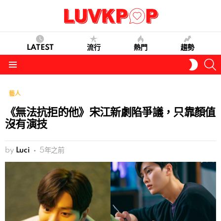
LATEST
流行
熱門
趨勢
S
SWITC
SKIN
Menu
藝人
《無法抗拒的他》宋江新劇陷爭議，只靠顏值
沒有演技
by
Luci
5年之前