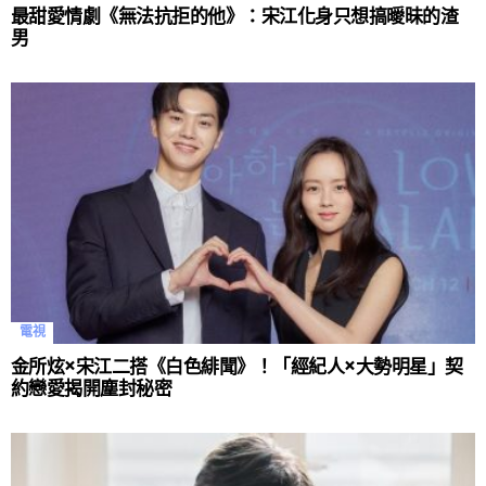
最甜愛情劇《無法抗拒的他》：宋江化身只想搞曖昧的渣
男
電視
金所炫×宋江二搭《白色緋聞》！「經紀人×大勢明星」契
約戀愛揭開塵封秘密