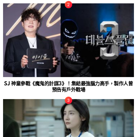
SJ 神童參戰《魔鬼的計謀3》！集結最強腦力高手，製作人曾
預告有戶外戰場