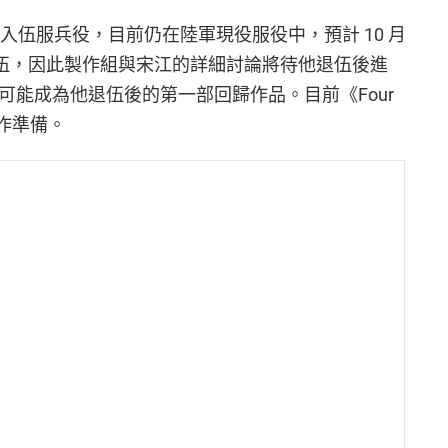
2 日入伍服兵役，目前仍在陸軍現役服役中，預計 10 月
退伍，因此製作組與宋江的詳細討論將待他退伍後進
》極有可能成為他退伍後的第一部回歸作品。目前《Four
製作準備。