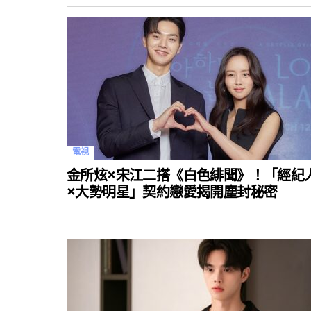
電視
金所炫×宋江二搭《白色緋聞》！「經紀
×大勢明星」契約戀愛揭開塵封秘密