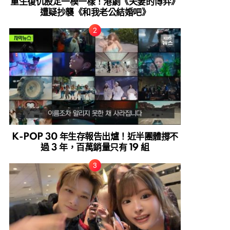
重生復仇設定一模一樣！港劇《夫妻的博弈》
遭疑抄襲《和我老公結婚吧》
K-POP 30 年生存報告出爐！近半團體撐不
過 3 年，百萬銷量只有 19 組