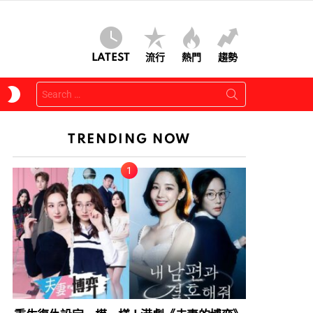
LATEST
流行
熱門
趨勢
Search
SWITCH
for:
SKIN
TRENDING NOW