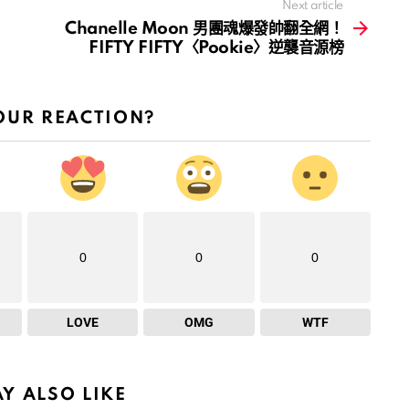
Next article
Chanelle Moon 男團魂爆發帥翻全網！
FIFTY FIFTY〈Pookie〉逆襲音源榜
OUR REACTION?
0
0
0
LOVE
OMG
WTF
Y ALSO LIKE