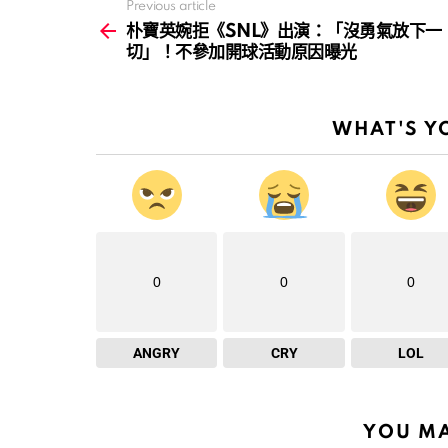
Previous article
See
more
朴寶英婉拒《SNL》出演：「沒勇氣放下一
切」！不參加開球活動原因曝光
WHAT'S Y
0
0
0
ANGRY
CRY
LOL
YOU MA