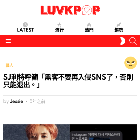
LATEST
流行
熱門
趨勢
S
SWITC
SKIN
Menu
藝人
SJ利特呼籲「黑客不要再入侵SNS了，否則
只能退出。」
by
Jessie
5年之前