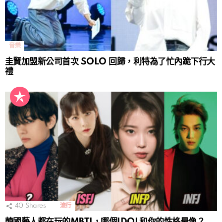
音樂
圭賢加盟新公司首次 SOLO 回歸，利特為了忙內跪下行大
禮
40
Shares
流行
韓國藝人都在玩的MBTI，哪個IDOL和你的性格最像？