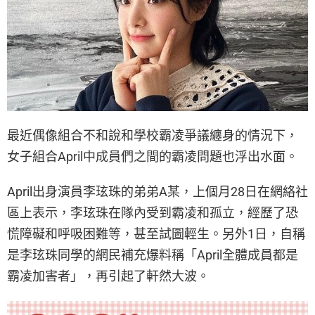
最近偶像組合不和說和學校霸凌爭議纏身的情況下，
女子組合April中成員們之間的霸凌問題也浮出水面。
April出身演員李玹珠的弟弟A某，上個月28日在網絡社
區上表示，李玹珠在隊內受到霸凌和孤立，經歷了恐
慌障礙和呼吸困難等，甚至試圖輕生。另外1日，自稱
是李玹珠同學的網民補充爆料稱「April全體成員都是
霸凌加害者」，再引起了軒然大波。