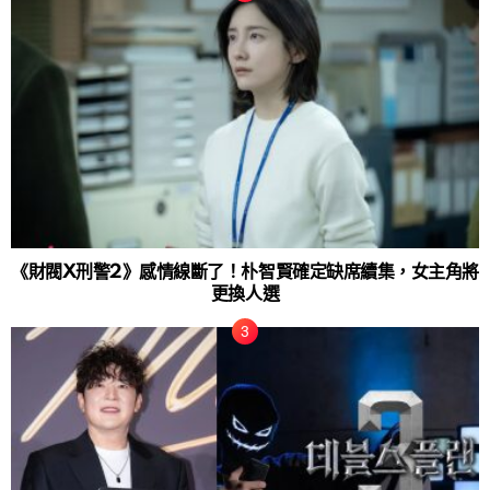
《財閥X刑警2》感情線斷了！朴智賢確定缺席續集，女主角將
更換人選