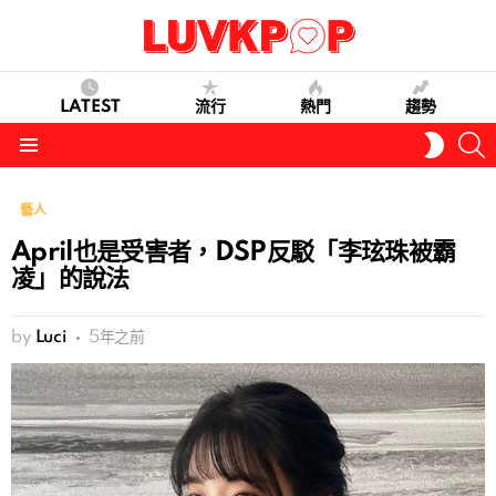
LATEST
流行
熱門
趨勢
S
SWITC
SKIN
Menu
藝人
April也是受害者，DSP反駁「李玹珠被霸
凌」的說法
by
Luci
5年之前