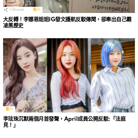
1
Shares
藝人
大反轉！李娜恩姐姐IG發文護航反駁傳聞，卻牽出自己霸
凌黑歷史
藝人
李玹珠沉默兩個月首發聲，April成員公開反駁:「法庭
見！」