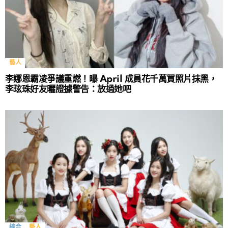
藝人
李娜恩霸凌爭議重燃！曝 April 成員花千萬買照片抹黑，
李玹珠好友曬證據警告：放過她吧
綜合
藝人