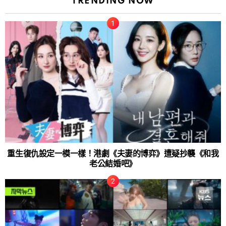
TRENDING NOW
重生復仇設定一模一樣！港劇《夫妻的博弈》遭疑抄襲《和我
老公結婚吧》