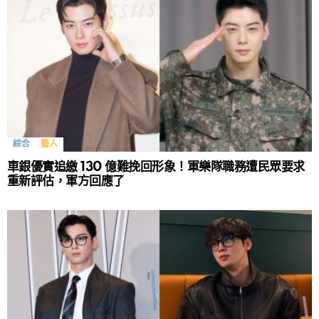
綜合
藝人
車銀優實追繳 130 億難挽回形象！軍樂隊職務遭民眾要求
重新評估，軍方回應了