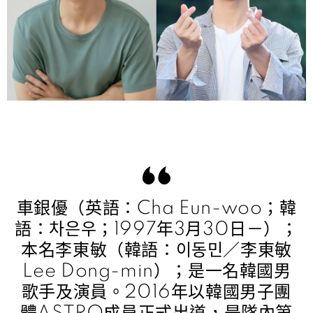
車銀優（英語：Cha Eun-woo；韓
語：차은우；1997年3月30日－）；
本名李東敏（韓語：이동민／李東敏
Lee Dong-min）；是一名韓國男
歌手及演員。2016年以韓國男子團