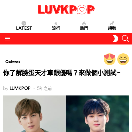
LATEST
流行
熱門
趨勢
S
SWITC
SKIN
Menu
Quizzes
你了解臉蛋天才車銀優嗎？來做個小測試~
by
LUVKPOP
5年之前