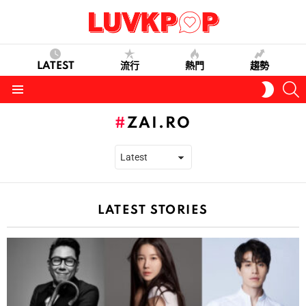
LATEST
流行
熱門
趨勢
S
SWITC
SKIN
Menu
ZAI.RO
LATEST STORIES