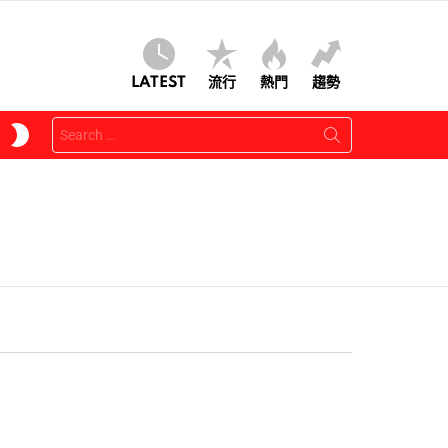
LATEST
流行
熱門
趨勢
Search
SWITCH
for:
SKIN