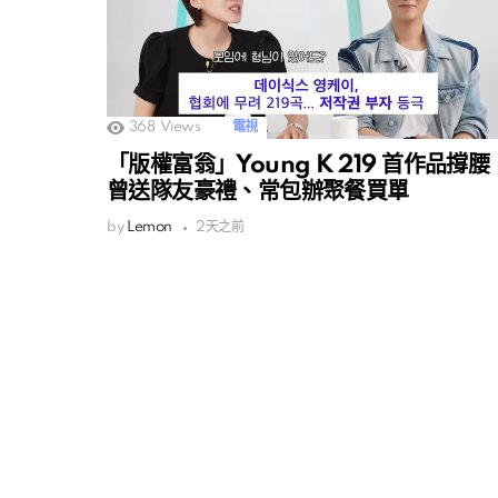
368
Views
電視
「版權富翁」Young K 219 首作品撐腰
曾送隊友豪禮、常包辦聚餐買單
by
Lemon
2天之前