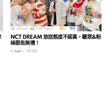
1
Shares
2.6k
Views
藝人
電視
！
NCT DREAM 放送態度不認真，聽眾&粉
絲狠批無禮！
by
Luci
5年之前