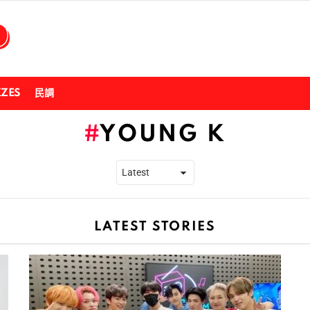
ZZES
民調
YOUNG K
LATEST STORIES