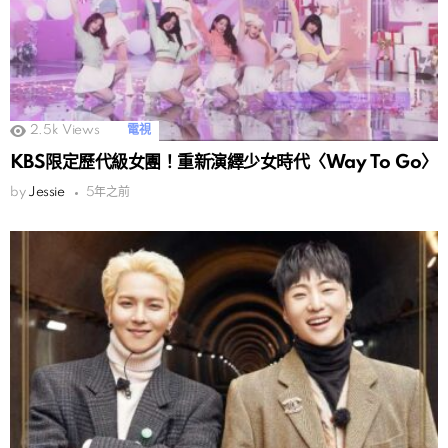
2.5k
Views
電視
KBS限定歷代級女團！重新演繹少女時代〈Way To Go〉
by
Jessie
5年之前