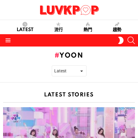
LATEST
流行
熱門
趨勢
S
SWITC
SKIN
Menu
YOON
LATEST STORIES