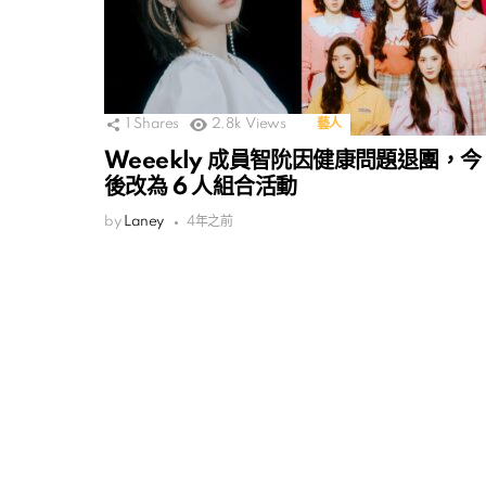
1
Shares
2.8k
Views
藝人
Weeekly 成員智阭因健康問題退團，今
後改為 6 人組合活動
by
Laney
4年之前