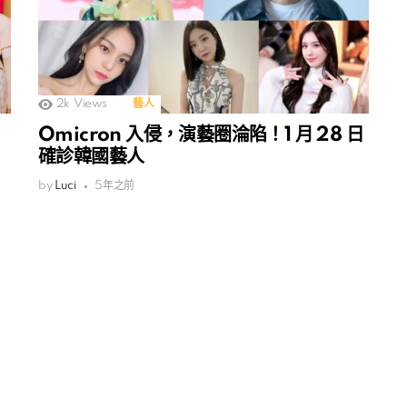
2k
Views
藝人
Omicron 入侵，演藝圈淪陷！1 月 28 日
確診韓國藝人
by
Luci
5年之前