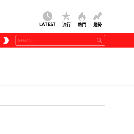
LATEST
流行
熱門
趨勢
Search
SWITCH
for:
SKIN