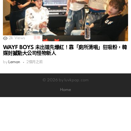
2k
Views
音樂
WAYF BOYS 未出道先爆紅！靠「廁所清唱」狂吸粉，韓
媒封撼動大公司怪物新人
by
Lemon
2個月之前
© 2026 by luvkpop.com
Home