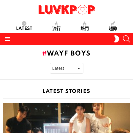
LATEST
流行
熱門
趨勢
S
SWITC
SKIN
Menu
WAYF BOYS
LATEST STORIES