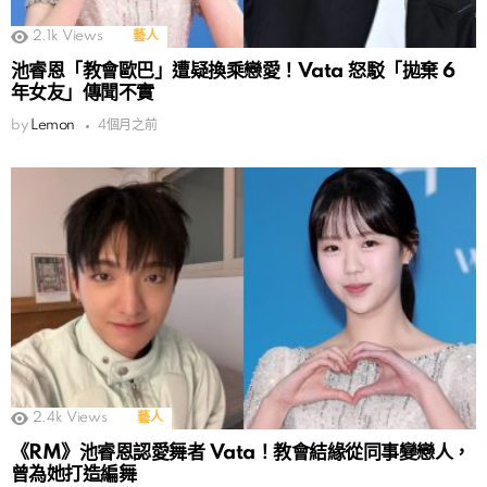
2.1k
Views
藝人
池睿恩「教會歐巴」遭疑換乘戀愛！Vata 怒駁「拋棄 6
年女友」傳聞不實
by
Lemon
4個月之前
2.4k
Views
藝人
《RM》池睿恩認愛舞者 Vata！教會結緣從同事變戀人，
曾為她打造編舞