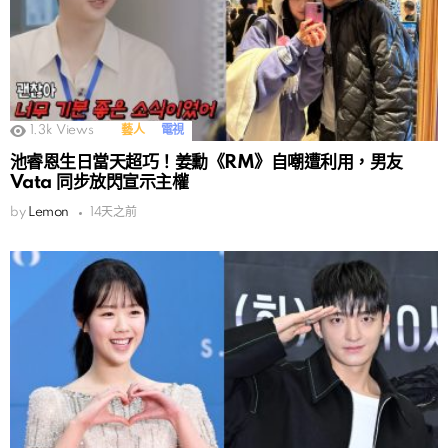
1.3k
Views
藝人
電視
池睿恩生日當天超巧！姜勳《RM》自嘲遭利用，男友
Vata 同步放閃宣示主權
by
Lemon
14天之前