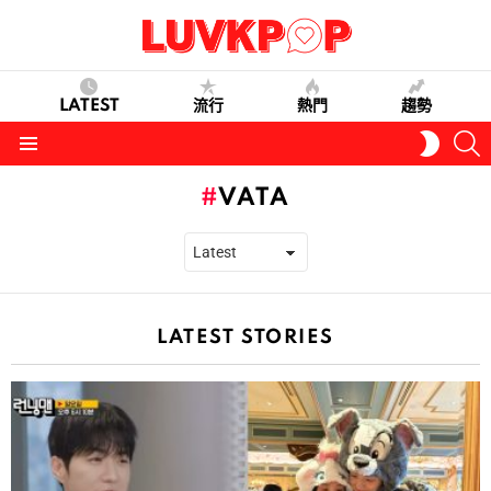
LATEST
流行
熱門
趨勢
S
SWITC
SKIN
Menu
VATA
LATEST STORIES