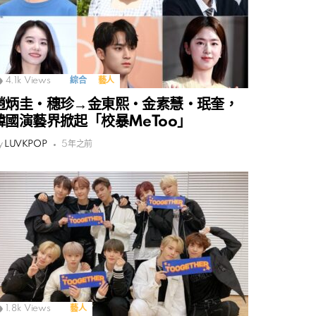
4.1k
Views
綜合
藝人
趙炳圭‧穗珍→金東熙‧金素慧‧珉奎，
韓國演藝界掀起「校暴MeToo」
y
LUVKPOP
5年之前
1.8k
Views
藝人