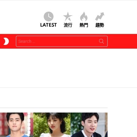
LATEST
流行
熱門
趨勢
Search
SWITCH
for:
SKIN