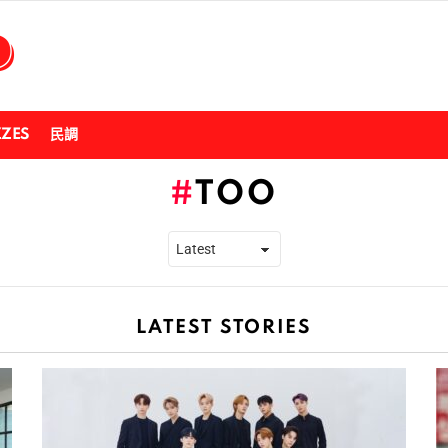
ZZES
民調
TOO
LATEST STORIES