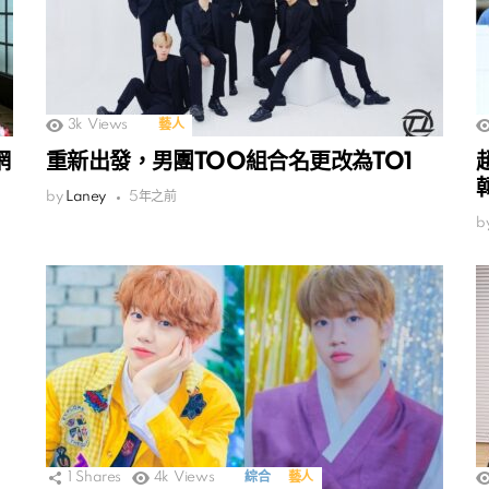
3k
Views
藝人
網
重新出發，男團TOO組合名更改為TO1
by
Laney
5年之前
b
1
Shares
4k
Views
綜合
藝人