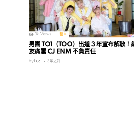
3k
Views
藝人
男團 TO1（TOO）出道 3 年宣布解散！
友痛罵 CJ ENM 不負責任
by
Luci
3年之前