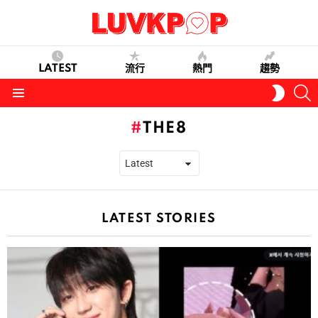
LATEST
流行
熱門
趨勢
S
SWITC
SKIN
Menu
THE8
LATEST STORIES