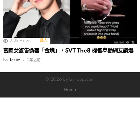
2.2k
Views
藝人
富家女簽售偷塞「金塊」，SVT The8 機智舉動網友讚爆
by
Jessie
2年之前
© 2026 by luvkpop.com
Home