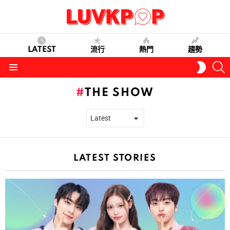
LATEST
流行
熱門
趨勢
S
SWITC
SKIN
Menu
THE SHOW
LATEST STORIES