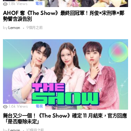
1.8k
Views
電視
AHOF 奪《The Show》最終回冠軍！肖俊×宋刑準×鄭
勢譬含淚告別
by
Lemon
9個月之前
1.6k
Views
電視
舞台又少一個！《The Show》確定 11 月結束，官方回應
「是否廢除未定」
by
Lemon
10個月之前