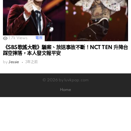
1.7k
Views
電視
《SBS歌謠大戰》騙案、放送事故不斷！NCT TEN 升降台
踩空摔落，本人發文報平安
by
Jessie
3年之前
© 2026 by luvkpop.com
Home