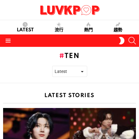
LATEST
流行
熱門
趨勢
S
SWITC
SKIN
Menu
TEN
LATEST STORIES