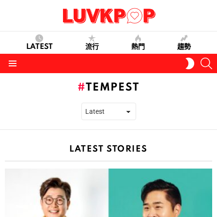
LATEST
流行
熱門
趨勢
S
SWITC
SKIN
Menu
TEMPEST
LATEST STORIES