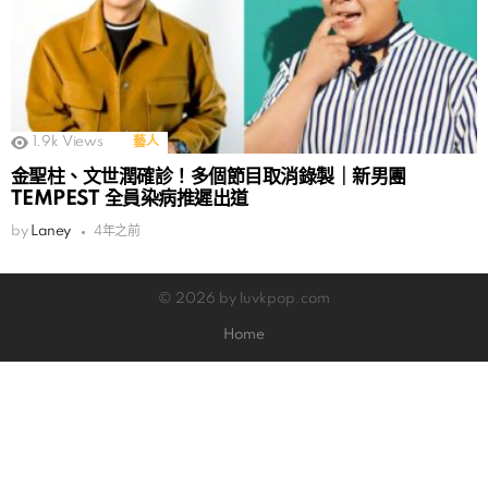
1.9k
Views
藝人
金聖柱、文世潤確診！多個節目取消錄製｜新男團
TEMPEST 全員染病推遲出道
by
Laney
4年之前
© 2026 by luvkpop.com
Home