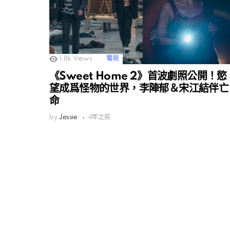
1.8k
Views
電視
《Sweet Home 2》首波劇照公開！慾
望成爲怪物的世界，李陣郁＆宋江結伴亡
命
by
Jessie
4年之前