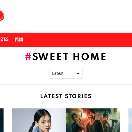
ZZES
民調
SWEET HOME
LATEST STORIES