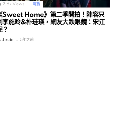
2.6k
Views
電視
《Sweet Home》第二季開拍！陣容只
剩李施昤&朴珪瑛，網友大跌眼鏡：宋江
呢？
y
Jessie
5年之前