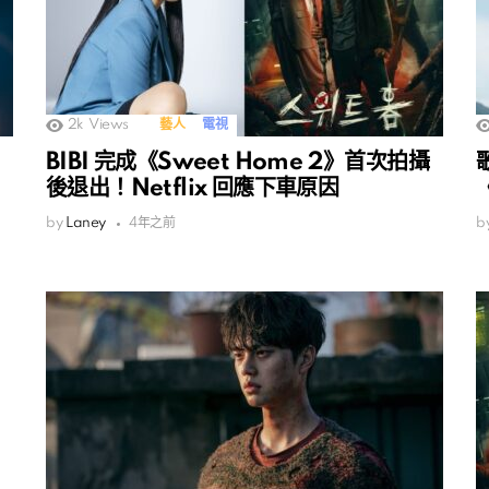
2k
Views
藝人
電視
BIBI 完成《Sweet Home 2》首次拍攝
後退出！Netflix 回應下車原因
by
Laney
4年之前
b