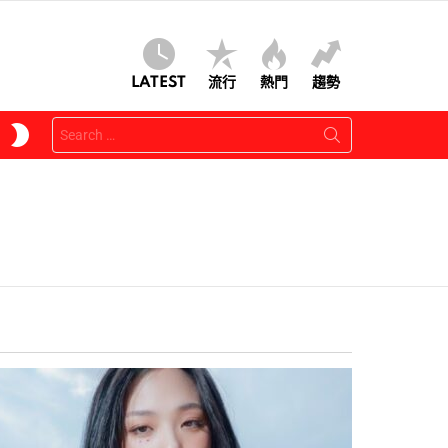
LATEST
流行
熱門
趨勢
Search
SWITCH
for:
SKIN