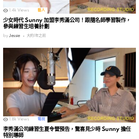
1.4k
Views
藝人
少女時代 Sunny 加盟李秀滿公司！跟隨名師學習製作，
參與練習生培養計劃
by
Jessie
大約1年之前
1.8k
Views
電視
李秀滿公司練習生夏令營預告，驚喜見少時 Sunny 擔任
特別導師