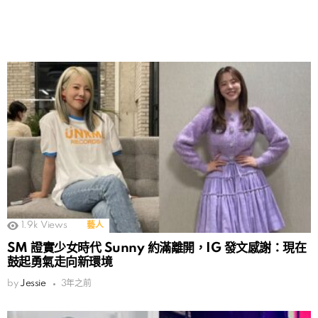
1.9k
Views
藝人
SM 證實少女時代 Sunny 約滿離開，IG 發文感謝：現在
鼓起勇氣走向新環境
by
Jessie
3年之前