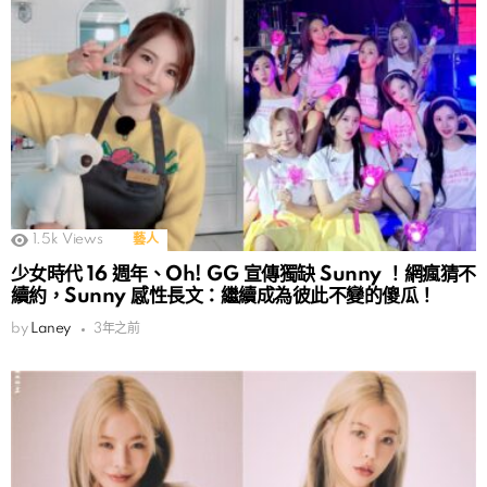
1.5k
Views
藝人
少女時代 16 週年、Oh! GG 宣傳獨缺 Sunny ！網瘋猜不
續約，Sunny 感性長文：繼續成為彼此不變的傻瓜！
by
Laney
3年之前