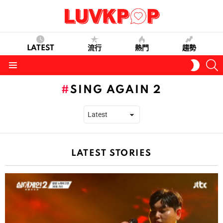
LATEST
流行
熱門
趨勢
S
SWITC
SKIN
Menu
SING AGAIN 2
LATEST STORIES