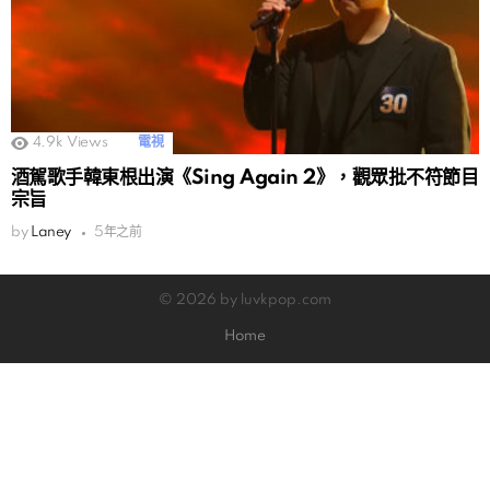
4.9k
Views
電視
酒駕歌手韓東根出演《Sing Again 2》，觀眾批不符節目
宗旨
by
Laney
5年之前
© 2026 by luvkpop.com
Home