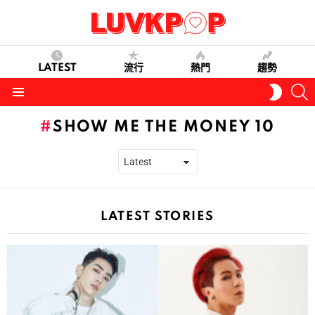
LATEST
流行
熱門
趨勢
S
SWITC
SKIN
Menu
SHOW ME THE MONEY 10
LATEST STORIES