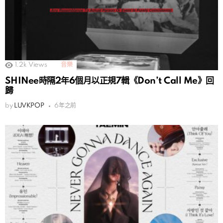
1.2k
Views
音樂
SHINee時隔2年6個月以正規7輯《Don’t Call Me》回
歸
by
LUVKPOP
6年之前