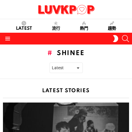
LATEST
流行
熱門
趨勢
S
SWITC
SKIN
Menu
SHINEE
LATEST STORIES