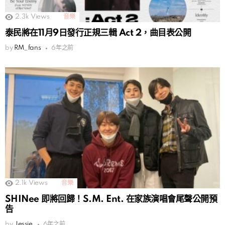
2.3k
Views
音樂
泰民將在11月9日發行正規三輯 Act 2，曲目表公開
by
RM_fans
6年之前
2.1k
Views
音樂
SHINee 即將回歸！S.M. Ent. 在家族演唱會尾聲公開預
告
by
Jessie
6年之前