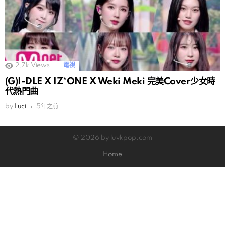
2.7k
Views
電視
(G)I-DLE X IZ*ONE X Weki Meki 完美Cover少女時
代熱門曲
by
Luci
5年之前
© 2026 by luvkpop.com
Home