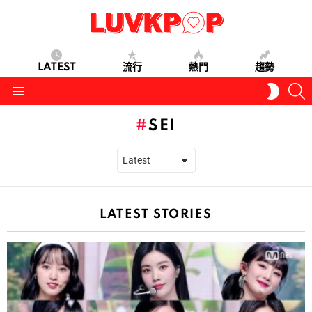
LATEST
流行
熱門
趨勢
S
SWITC
SKIN
Menu
SEI
LATEST STORIES