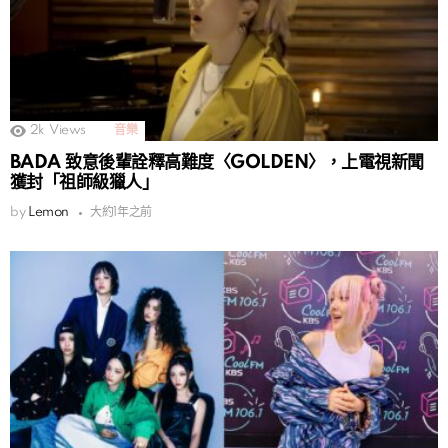
2k
Views
音樂
BADA 致意後輩詮釋高難度〈GOLDEN〉，上電視新聞
獲封「祖師級獵人」
by
Lemon
大約1年之前