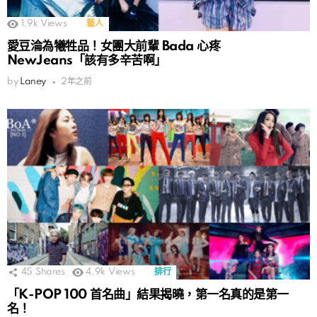
1.9k
Views
藝人
愛豆淪為犧牲品！女團大前輩 Bada 心疼
NewJeans「該有多辛苦啊」
by
Laney
2年之前
45
Shares
4.9k
Views
排行
「K-POP 100 首名曲」結果揭曉，第一名真的是第一
名！