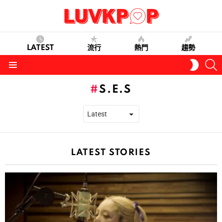
LATEST
流行
熱門
趨勢
S
SWITC
SKIN
Menu
S.E.S
LATEST STORIES