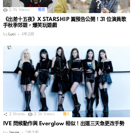
2.9k
Views
電視
《出差十五夜》X STARSHIP 篇預告公開！31 位演員歌
手秋季郊遊，爆笑玩遊戲
by
Luci
4年之前
2
Shares
2.5k
Views
藝人
IVE 問候動作與 Everglow 相似！出道三天急更改手勢
by
Jessie
5年之前