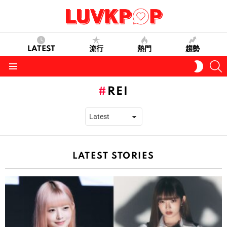
LATEST
流行
熱門
趨勢
S
SWITC
SKIN
Menu
REI
LATEST STORIES