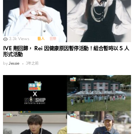
3.3k
Views
藝人
音樂
IVE 剛回歸， Rei 因健康原因暫停活動！組合暫時以 5 人
形式活動
by
Jessie
3年之前