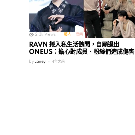
2.3k
Views
藝人
音樂
RAVN 捲入私生活醜聞，自願退出
ONEUS：擔心對成員、粉絲們造成傷害
by
Laney
4年之前