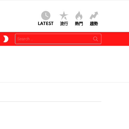
LATEST
流行
熱門
趨勢
Search
SWITCH
for:
SKIN