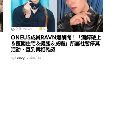
2.1k
Views
藝人
ONEUS成員RAVN爆醜聞！「酒醉硬上
＆擅闖住宅＆劈腿＆威嚇」所屬社暫停其
活動，直到真相確認
by
Laney
4年之前