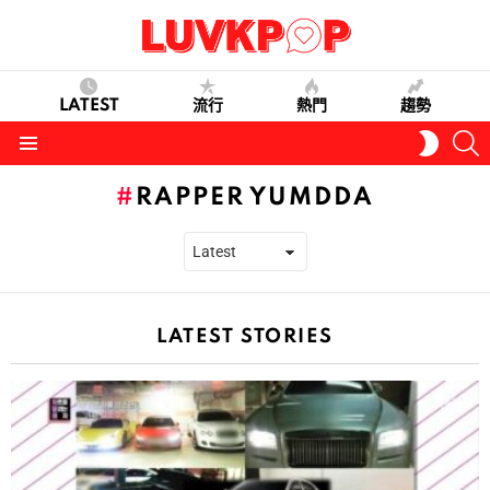
LATEST
流行
熱門
趨勢
S
SWITC
SKIN
Menu
RAPPER YUMDDA
LATEST STORIES