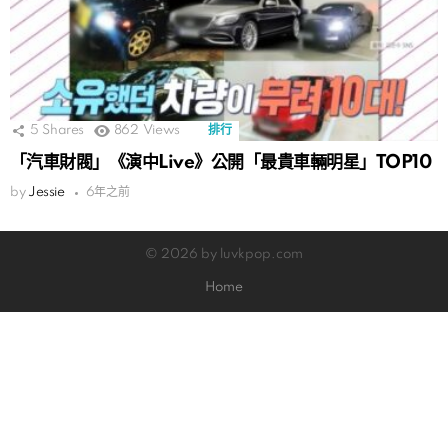
5
Shares
862
Views
排行
「汽車財閥」《演中Live》公開「最貴車輛明星」TOP10
by
Jessie
6年之前
© 2026 by luvkpop.com
Home