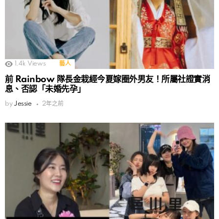
1.4k
Views
藝人
前 Rainbow 隊長金栽經今夏嫁圈外男友！所屬社證實消
息、否認「未婚先孕」
by
Jessie
2年之前