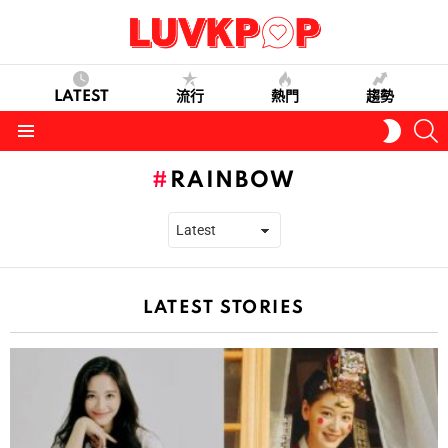
LATEST
流行
熱門
趨勢
S
SWITC
SKIN
Menu
RAINBOW
LATEST STORIES