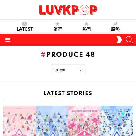
LATEST
流行
熱門
趨勢
S
SWITC
SKIN
Menu
PRODUCE 48
LATEST STORIES