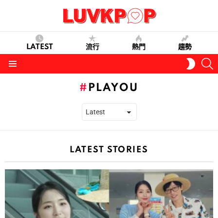
LATEST
流行
熱門
趨勢
S
SWITC
SKIN
Menu
PLAYOU
LATEST STORIES