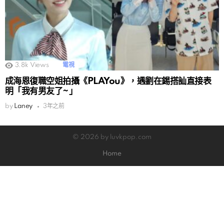
3.8k
Views
電視
成海恩復職空姐拍攝《PLAYou》，遇劉在錫搭訕直接表
明「我有男友了~」
by
Laney
3年之前
© 2026 by luvkpop.com
Home