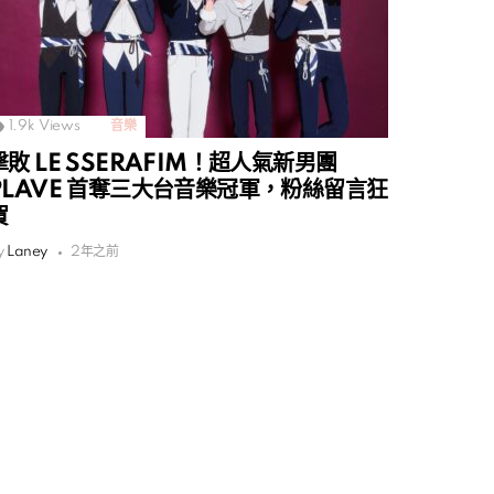
1.9k
Views
音樂
撃敗 LE SSERAFIM！超人氣新男團
PLAVE 首奪三大台音樂冠軍，粉絲留言狂
賀
y
Laney
2年之前