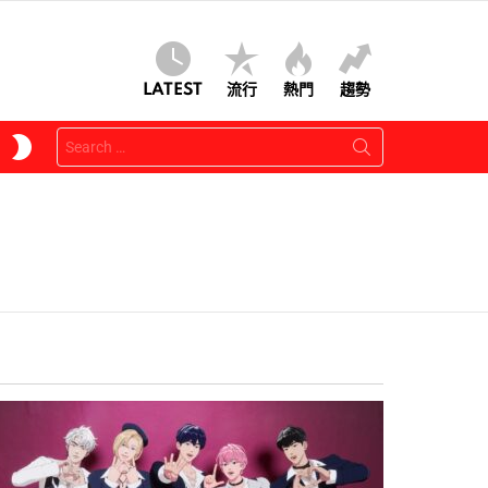
LATEST
流行
熱門
趨勢
Search
SWITCH
for:
SKIN