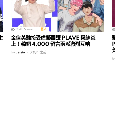
2.4k
Views
藝人
主
金信英難接受虛擬團遭 PLAVE 粉絲炎
上！韓網 4,000 留言兩派激烈互嗆
by
Jessie
大約1年之前
b