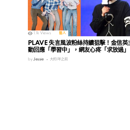
1.1k
Views
藝人
PLAVE 失言風波粉絲持續狙擊！金信英
動回應「學習中」，網友心疼「求放過」
by
Jessie
大約1年之前