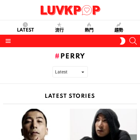
LATEST
流行
熱門
趨勢
S
SWITC
SKIN
Menu
PERRY
LATEST STORIES