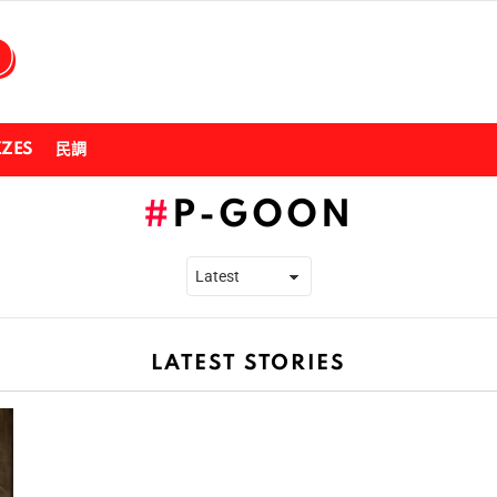
ZZES
民調
P-GOON
LATEST STORIES