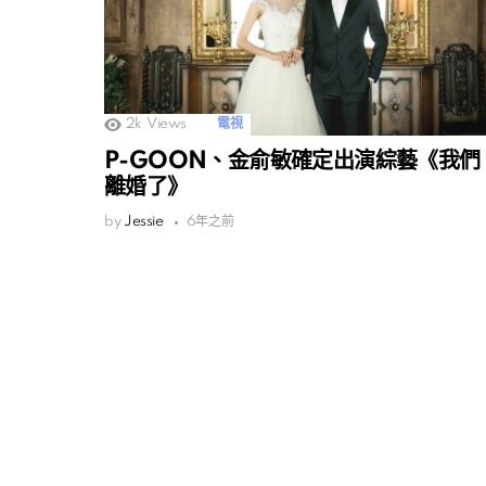
2k
Views
電視
P-GOON、金俞敏確定出演綜藝《我們
離婚了》
by
Jessie
6年之前