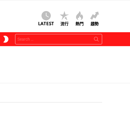
LATEST
流行
熱門
趨勢
Search
SWITCH
for:
SKIN